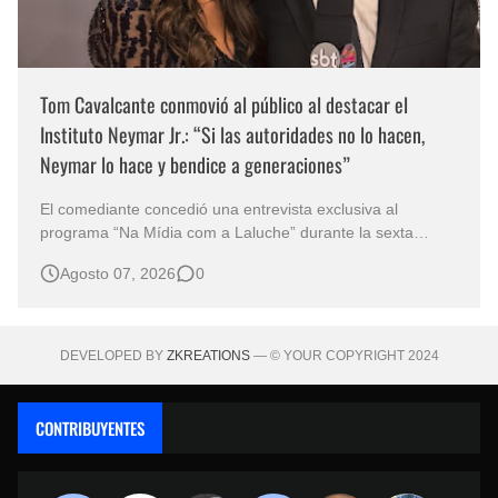
Tom Cavalcante conmovió al público al destacar el
Instituto Neymar Jr.: “Si las autoridades no lo hacen,
Neymar lo hace y bendice a generaciones”
El comediante concedió una entrevista exclusiva al
programa “Na Mídia com a Laluche” durante la sexta
edición de la Subasta del Instituto Neymar Jr., uno de los
Agosto 07, 2026
0
eventos benéficos más importantes de Brasil. En medio del
glamour de la sexta edición de la Subasta del Instituto
Neymar Jr., considerad…
DEVELOPED BY
ZKREATIONS
— © YOUR COPYRIGHT 2024
CONTRIBUYENTES