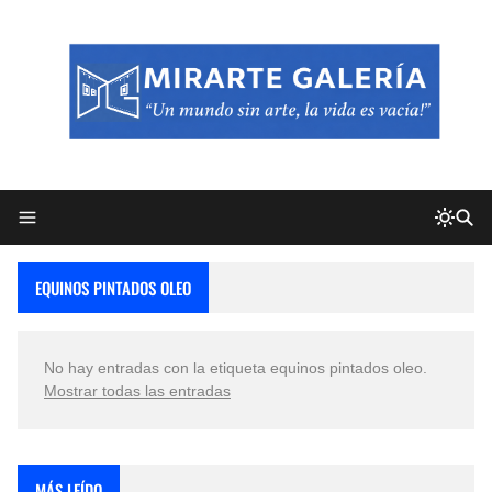
EQUINOS PINTADOS OLEO
No hay entradas con la etiqueta
equinos pintados oleo
.
Mostrar todas las entradas
MÁS LEÍDO