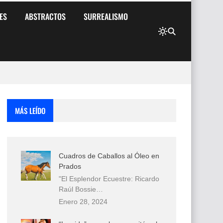
ES
ABSTRACTOS
SURREALISMO
MÁS LEÍDO
Cuadros de Caballos al Óleo en
Prados
"El Esplendor Ecuestre: Ricardo
Raúl Bossie…
Enero 28, 2024