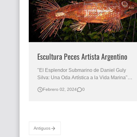
Que significan los cuadros de negras africana
El mundo del arte en pintura surrealista
Escultura Peces Artista Argentino
"El Esplendor Submarino de Daniel Guly
Silva: Una Oda Artística a la Vida Marina"
Escultura Pez del Aire Daniel Guly Silva
Febrero 02, 2024
0
Artista Plástico Argentino Esculturas de
Artistas Argentinos Arte en Esculturas de
Caballos Artistas Plásticos Argentinos
"Explorando la Creatividad Ilim…
Antiguos