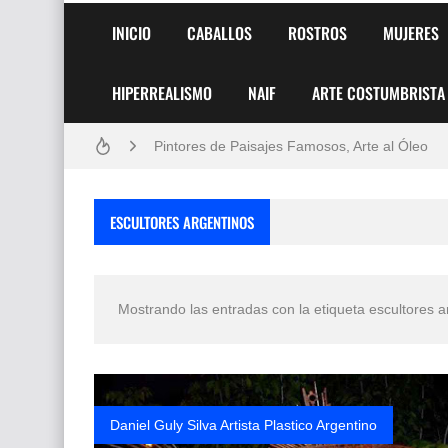
INICIO
CABALLOS
ROSTROS
MUJERES
HIPERREALISMO
NAIF
ARTE COSTUMBRISTA
Frutas y Flores Para Colorear Imágenes
Pintores de Paisajes Famosos, Arte al Óleo
Dibujos para Colorear, una Actividad Divertida
ESCULTORES ARGENTINOS
Dibujos Fáciles Para Pintar con Acrílico (Minim
Convocatoria exposición itinerante "SEMILL
Mostrando las entradas con la etiqueta
escultores a
San Valentín Dibujos a Lápiz del 14 de Febrer
Rostros Bellos, La Perfección del Dibujo A Lápiz
Fotos Artísticas de las Actrices de Hollywood
Daniel Guly Silva Artista Plastico Argentino