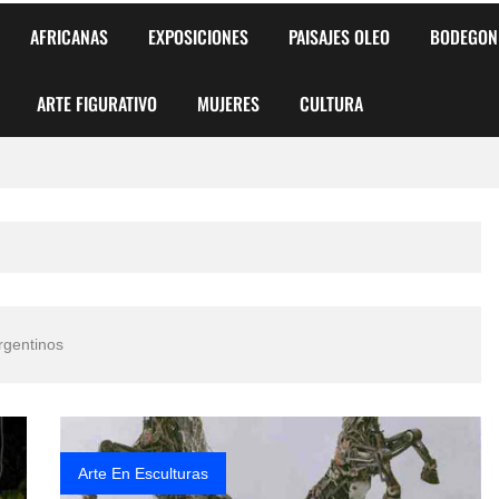
AFRICANAS
EXPOSICIONES
PAISAJES OLEO
BODEGON
ARTE FIGURATIVO
MUJERES
CULTURA
 para Niños y Niñas
alismo Artístico)
AS DE ARMONÍA 2025"
rgentinos
o
, Biryulina Vita
 Más Bellas del Mundo
Arte En Esculturas