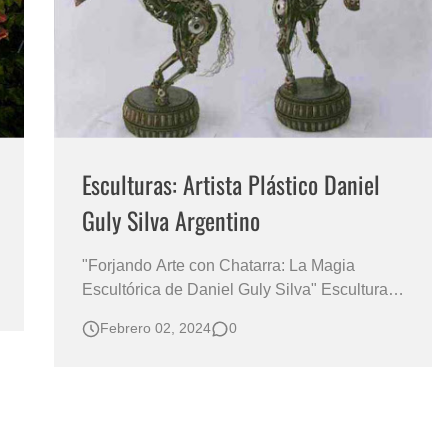
s?
Esculturas: Artista Plástico Daniel
Guly Silva Argentino
"Forjando Arte con Chatarra: La Magia
Escultórica de Daniel Guly Silva" Escultura
Caballo Daniel Guly Silva Artista Plástico
Febrero 02, 2024
0
Argentino Esculturas de Artistas Argentinos
El Arte en Esculturas Artistas Plásticos
"Reciclaje Estético: Un Viaje por las
Esculturas Surrealistas de un Maes…