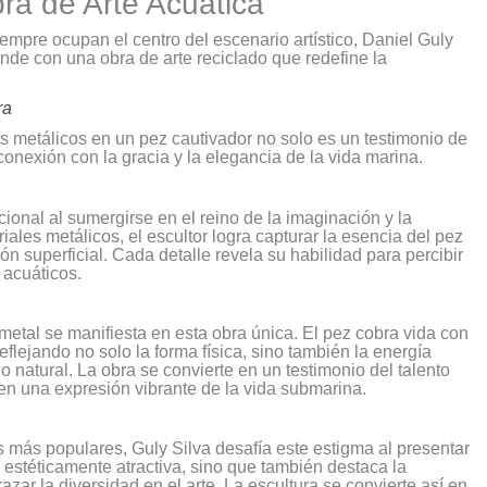
ra de Arte Acuática"
mpre ocupan el centro del escenario artístico, Daniel Guly
ende con una obra de arte reciclado que redefine la
ra
es metálicos en un pez cautivador no solo es un testimonio de
onexión con la gracia y la elegancia de la vida marina.
ional al sumergirse en el reino de la imaginación y la
riales metálicos, el escultor logra capturar la esencia del pez
n superficial. Cada detalle revela su habilidad para percibir
 acuáticos.
 metal se manifiesta en esta obra única. El pez cobra vida con
flejando no solo la forma física, sino también la energía
 natural. La obra se convierte en un testimonio del talento
 en una expresión vibrante de la vida submarina.
 más populares, Guly Silva desafía este estigma al presentar
estéticamente atractiva, sino que también destaca la
zar la diversidad en el arte. La escultura se convierte así en