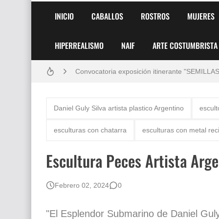
Pintores de Paisajes Famosos, Arte al Óleo
INICIO
CABALLOS
ROSTROS
MUJERES
Dibujos para Colorear, una Actividad Divertida
HIPERREALISMO
NAIF
ARTE COSTUMBRISTA
Dibujos Fáciles Para Pintar con Acrílico (Minim
Convocatoria exposición itinerante "SEMILL
San Valentín Dibujos a Lápiz del 14 de Febrer
Daniel Guly Silva artista plastico Argentino
escult
Rostros Bellos, La Perfección del Dibujo A Lápiz
esculturas con chatarra
esculturas con metal rec
Fotos Artísticas de las Actrices de Hollywood
Escultura Peces Artista Arge
Que significan los cuadros de negras africana
El mundo del arte en pintura surrealista
Febrero 02, 2024
0
"El Esplendor Submarino de Daniel Guly 