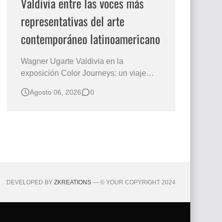
Valdivia entre las voces más
representativas del arte
contemporáneo latinoamericano
Wagner Ugarte Valdivia en la
exposición Color Journeys: un viaje
pictórico hacia la esencia de la
Agosto 06, 2026
0
existencia Hay obras que no buscan
describir el mundo, sino iluminar
aquello que permanece oculto en la
conciencia humana. Esa es la primera
sensación que despierta "La vida" , una
creación…
DEVELOPED BY
ZKREATIONS
— © YOUR COPYRIGHT 2024