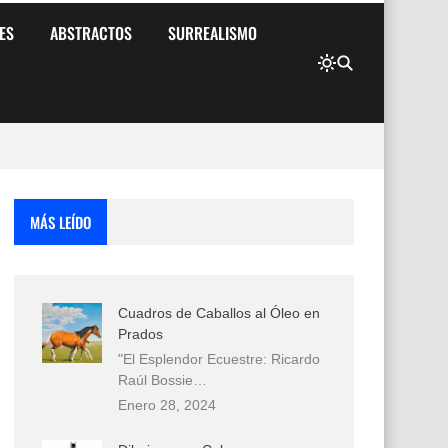
ES
ABSTRACTOS
SURREALISMO
MÁS LEÍDO
Cuadros de Caballos al Óleo en
Prados
"El Esplendor Ecuestre: Ricardo
Raúl Bossie…
Enero 28, 2024