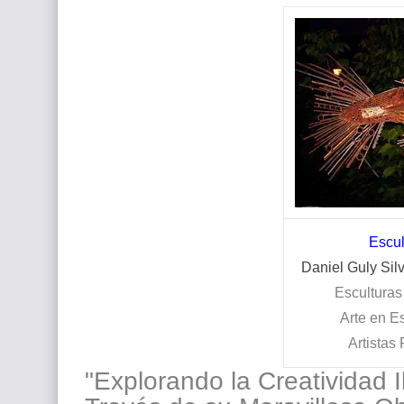
Escul
Daniel Guly Silv
Esculturas
Arte en E
Artistas
"Explorando la Creatividad I