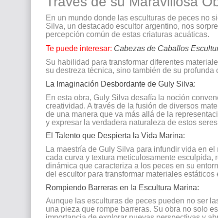
Través de su Maravillosa Ob
En un mundo donde las esculturas de peces no sie
Silva, un destacado escultor argentino, nos sorpr
percepción común de estas criaturas acuáticas.
Te puede interesar:
Cabezas de Caballos Escultu
Su habilidad para transformar diferentes material
su destreza técnica, sino también de su profunda c
La Imaginación Desbordante de Guly Silva:
En esta obra, Guly Silva desafía la noción convenc
creatividad. A través de la fusión de diversos mate
de una manera que va más allá de la representació
y expresar la verdadera naturaleza de estos seres
El Talento que Despierta la Vida Marina:
La maestría de Guly Silva para infundir vida en el
cada curva y textura meticulosamente esculpida, re
dinámica que caracteriza a los peces en su entorno
del escultor para transformar materiales estáticos
Rompiendo Barreras en la Escultura Marina:
Aunque las esculturas de peces pueden no ser las
una pieza que rompe barreras. Su obra no solo es 
importancia de explorar nuevas perspectivas y abra