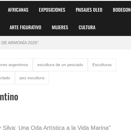
AFRICANAS
EXPOSICIONES
PAISAJES OLEO
BODEGON
 para Niños y Niñas
ARTE FIGURATIVO
MUJERES
CULTURA
alismo Artístico)
AS DE ARMONÍA 2025"
o
ores argentinos
escultura de un pescado
Esculturas
, Biryulina Vita
iclado
pez escultura
 Más Bellas del Mundo
ntino
s?
Silva: Una Oda Artística a la Vida Marina"