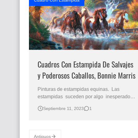
Cuadro Con Estampida
Cuadros Con Estampida De Salvajes
y Poderosos Caballos, Bonnie Marris
Pinturas de estampidas equinas. Las
estampidas suceden por algo inesperado
que asusta a los animales, en el caso de los
Septiembre 11, 2023
1
caballos pueden alterarse y salir corriendo
salvaje y desorganizadamente, es un
espectáculo hermoso pero suele ser
peligroso. Caballos en estampida en el agua
Antiguos