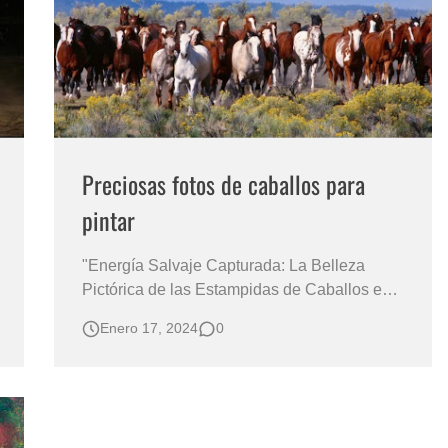
s?
Preciosas fotos de caballos para
pintar
"Energía Salvaje Capturada: La Belleza
Pictórica de las Estampidas de Caballos en
Fotografías Inspiradoras" Las "Preciosas
Enero 17, 2024
0
Fotografías de Estampidas de Caballos para
Pintar" ofrecen una ventana fascinante hacia
la esencia dinámica y majestuosa de estos
nobles animales. En cada …