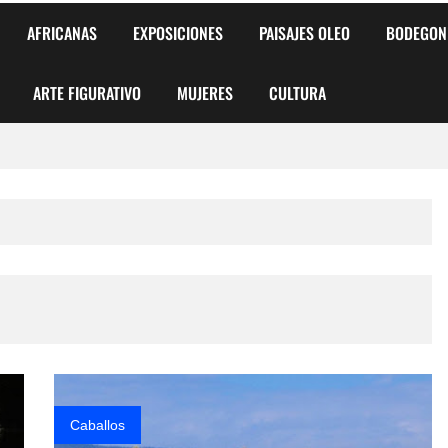
AFRICANAS
EXPOSICIONES
PAISAJES OLEO
BODEGON
ARTE FIGURATIVO
MUJERES
CULTURA
 para Niños y Niñas
alismo Artístico)
AS DE ARMONÍA 2025"
o
, Biryulina Vita
 Más Bellas del Mundo
Caballos