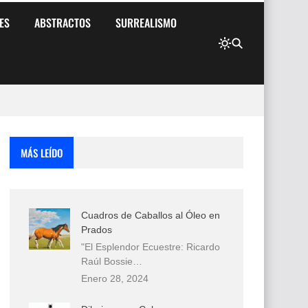
ES
ABSTRACTOS
SURREALISMO
MÁS LEÍDO
Cuadros de Caballos al Óleo en
Prados
"El Esplendor Ecuestre: Ricardo
Raúl Bossie…
Enero 28, 2024