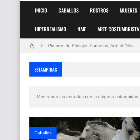
INICIO
CABALLOS
ROSTROS
MUJERES
HIPERREALISMO
NAIF
ARTE COSTUMBRISTA
Frutas y Flores Para Colorear Imágenes
Pintores de Paisajes Famosos, Arte al Óleo
Dibujos para Colorear, una Actividad Divertida
ESTAMPIDAS
Dibujos Fáciles Para Pintar con Acrílico (Minim
Convocatoria exposición itinerante "SEMILL
Mostrando las entradas con la etiqueta
estampidas
San Valentín Dibujos a Lápiz del 14 de Febrer
Rostros Bellos, La Perfección del Dibujo A Lápiz
Fotos Artísticas de las Actrices de Hollywood
Caballos