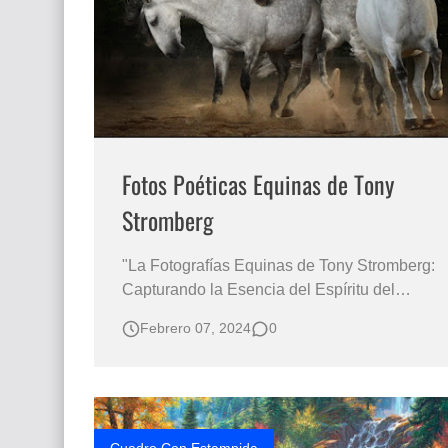
Que significan los cuadros de negras africana
El mundo del arte en pintura surrealista
Fotos Poéticas Equinas de Tony
Stromberg
"La Fotografías Equinas de Tony Stromberg:
Capturando la Esencia del Espíritu del
Caballo Salvaje" Fotografías de corceles en
Febrero 07, 2024
0
estampida Fotos poéticas de equinos
Imagenes de corceles blancos en estampida
"Explorando la Trayectoria Artística y la
Pasión por los Caballos a Través …