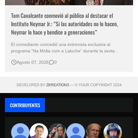
Tom Cavalcante conmovió al público al destacar el
Instituto Neymar Jr.: “Si las autoridades no lo hacen,
Neymar lo hace y bendice a generaciones”
El comediante concedió una entrevista exclusiva al
programa “Na Mídia com a Laluche” durante la sexta
edición de la Subasta del Instituto Neymar Jr., uno de los
Agosto 07, 2026
0
eventos benéficos más importantes de Brasil. En medio del
glamour de la sexta edición de la Subasta del Instituto
Neymar Jr., considerad…
DEVELOPED BY
ZKREATIONS
— © YOUR COPYRIGHT 2024
CONTRIBUYENTES