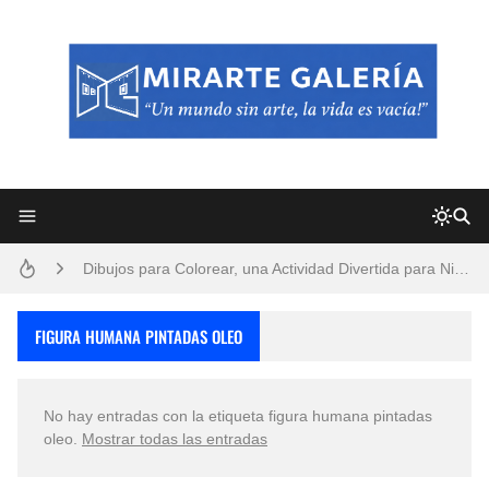
Frutas y Flores Para Colorear Imágenes
Pintores de Paisajes Famosos, Arte al Óleo
Dibujos para Colorear, una Actividad Divertida para Niños y Niñas
Dibujos Fáciles Para Pintar con Acrílico (Minimalismo Artístico)
FIGURA HUMANA PINTADAS OLEO
Convocatoria exposición itinerante "SEMILLAS DE ARMONÍA 2025"
No hay entradas con la etiqueta
figura humana pintadas
San Valentín Dibujos a Lápiz del 14 de Febrero
oleo
.
Mostrar todas las entradas
Rostros Bellos, La Perfección del Dibujo A Lápiz, Biryulina Vita