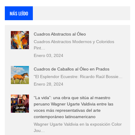
Fotos Artísticas de las Actrices de Hollywood Más Bellas del Mundo
MÁS LEÍDO
Que significan los cuadros de negras africanas?
Cuadros Abstractos al Óleo
El mundo del arte en pintura surrealista
Cuadros Abstractos Modernos y Coloridos
Pint…
Enero 03, 2024
Cuadros de Caballos al Óleo en Prados
"El Esplendor Ecuestre: Ricardo Raúl Bossie…
Enero 28, 2024
“La vida”: una obra que sitúa al maestro
peruano Wagner Ugarte Valdivia entre las
voces más representativas del arte
contemporáneo latinoamericano
Wagner Ugarte Valdivia en la exposición Color
Jou…