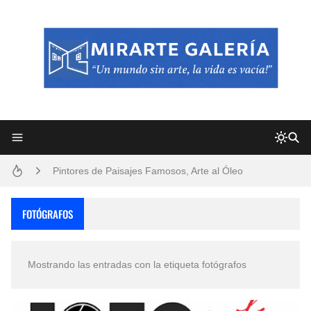
Frutas y Flores Para Colorear Imágenes
Pintores de Paisajes Famosos, Arte al Óleo
Dibujos para Colorear, una Actividad Divertida para Niños y Niñas
FOTÓGRAFOS
Dibujos Fáciles Para Pintar con Acrílico (Minimalismo Artístico)
Mostrando las entradas con la etiqueta
fotógrafos
Convocatoria exposición itinerante "SEMILLAS DE ARMONÍA 2025"
San Valentín Dibujos a Lápiz del 14 de Febrero