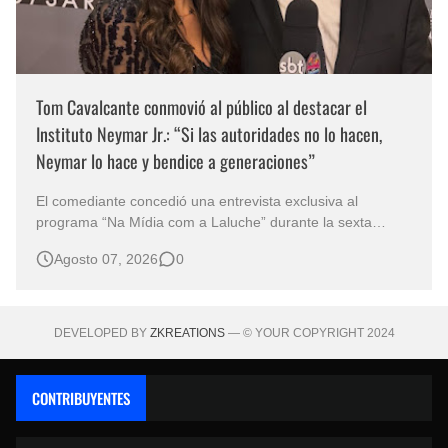
Tom Cavalcante conmovió al público al destacar el
Instituto Neymar Jr.: “Si las autoridades no lo hacen,
Neymar lo hace y bendice a generaciones”
El comediante concedió una entrevista exclusiva al
programa “Na Mídia com a Laluche” durante la sexta
edición de la Subasta del Instituto Neymar Jr., uno de los
Agosto 07, 2026
0
eventos benéficos más importantes de Brasil. En medio del
glamour de la sexta edición de la Subasta del Instituto
Neymar Jr., considerad…
DEVELOPED BY
ZKREATIONS
— © YOUR COPYRIGHT 2024
CONTRIBUYENTES