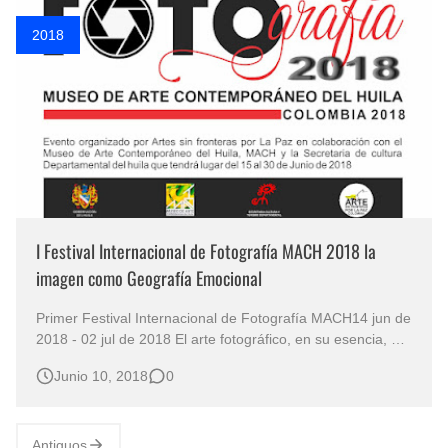
Rostros Bellos, La Perfección del Dibujo A Lápiz, Biryulina Vita
2018
Fotos Artísticas de las Actrices de Hollywood Más Bellas del Mundo
Que significan los cuadros de negras africanas?
El mundo del arte en pintura surrealista
I Festival Internacional de Fotografía MACH 2018 la
imagen como Geografía Emocional
Primer Festival Internacional de Fotografía MACH14 jun de
2018 - 02 jul de 2018 El arte fotográfico, en su esencia, es
un diálogo entre la memoria y el instante. El I Festival
Junio 10, 2018
0
Internacional de Fotografía MACH-Colombia, organizado
por Arte Sin Fronteras por la Paz (ASFPP), no solo reúne a
más de 30 …
Antiguos