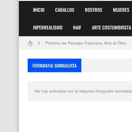
INICIO
CABALLOS
ROSTROS
MUJERES
HIPERREALISMO
NAIF
ARTE COSTUMBRISTA
Frutas y Flores Para Colorear Imágenes
Pintores de Paisajes Famosos, Arte al Óleo
Dibujos para Colorear, una Actividad Divertida
FOTOGRAFIA SURREALISTA
Dibujos Fáciles Para Pintar con Acrílico (Minim
Convocatoria exposición itinerante "SEMILL
No hay entradas con la etiqueta
fotografia surrealis
San Valentín Dibujos a Lápiz del 14 de Febrer
Rostros Bellos, La Perfección del Dibujo A Lápiz
Fotos Artísticas de las Actrices de Hollywood