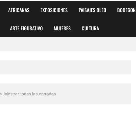
AFRICANAS
EXPOSICIONES
PAISAJES OLEO
BODEGON
ARTE FIGURATIVO
MUJERES
CULTURA
 para Niños y Niñas
alismo Artístico)
AS DE ARMONÍA 2025"
ta
.
Mostrar todas las entradas
o
, Biryulina Vita
 Más Bellas del Mundo