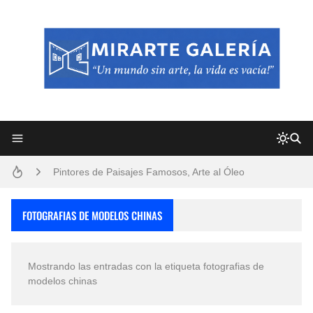
Frutas y Flores Para Colorear Imágenes
Pintores de Paisajes Famosos, Arte al Óleo
Dibujos para Colorear, una Actividad Divertida para Niños y Niñas
FOTOGRAFIAS DE MODELOS CHINAS
Dibujos Fáciles Para Pintar con Acrílico (Minimalismo Artístico)
Mostrando las entradas con la etiqueta
fotografias de
Convocatoria exposición itinerante "SEMILLAS DE ARMONÍA 2025"
modelos chinas
San Valentín Dibujos a Lápiz del 14 de Febrero