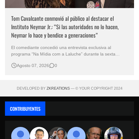
Tom Cavalcante conmovió al público al destacar el
Instituto Neymar Jr.: “Si las autoridades no lo hacen,
Neymar lo hace y bendice a generaciones”
El comediante concedió una entrevista exclusiva al
programa “Na Mídia com a Laluche” durante la sexta
edición de la Subasta del Instituto Neymar Jr., uno de los
Agosto 07, 2026
0
eventos benéficos más importantes de Brasil. En medio del
glamour de la sexta edición de la Subasta del Instituto
Neymar Jr., considerad…
DEVELOPED BY
ZKREATIONS
— © YOUR COPYRIGHT 2024
CONTRIBUYENTES