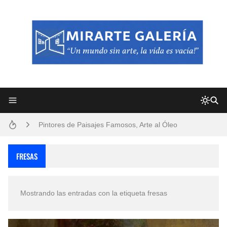
Frutas y Flores Para Colorear Imágenes
Pintores de Paisajes Famosos, Arte al Óleo
Dibujos para Colorear, una Actividad Divertida para Niños y Niñas
FRESAS
Dibujos Fáciles Para Pintar con Acrílico (Minimalismo Artístico)
Mostrando las entradas con la etiqueta
fresas
Convocatoria exposición itinerante "SEMILLAS DE ARMONÍA 2025"
San Valentín Dibujos a Lápiz del 14 de Febrero