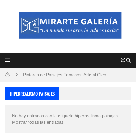
Frutas y Flores Para Colorear Imágenes
Pintores de Paisajes Famosos, Arte al Óleo
Dibujos para Colorear, una Actividad Divertida para Niños y Niñas
HIPERREALISMO PAISAJES
Dibujos Fáciles Para Pintar con Acrílico (Minimalismo Artístico)
No hay entradas con la etiqueta
hiperrealismo paisajes
.
Convocatoria exposición itinerante "SEMILLAS DE ARMONÍA 2025"
Mostrar todas las entradas
San Valentín Dibujos a Lápiz del 14 de Febrero