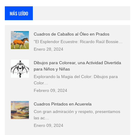
Rostros Bellos, La Perfección del Dibujo A Lápiz, Biryulina Vita
MÁS LEÍDO
Fotos Artísticas de las Actrices de Hollywood Más Bellas del Mundo
Cuadros de Caballos al Óleo en Prados
Que significan los cuadros de negras africanas?
"El Esplendor Ecuestre: Ricardo Raúl Bossie…
Enero 28, 2024
El mundo del arte en pintura surrealista
Dibujos para Colorear, una Actividad Divertida
para Niños y Niñas
Explorando la Magia del Color: Dibujos para
Color…
Febrero 09, 2024
Cuadros Pintados en Acuerela
Con gran admiración y respeto, presentamos
las ac…
Enero 09, 2024