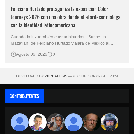
Feliciano Hurtado protagoniza la exposición Color
Journeys 2026 con una obra donde el atardecer dialoga
con la identidad latinoamericana
Cuando la luz también cuenta historias: “Sunset in
Mazatlán” de Feliciano Hurtado viajará de México al
mundo Hay obras que no solo representan un paisaje;
Agosto 06, 2026
0
también contienen una manera de comprender el mundo.
En Sunset in Mazatlán, realizada en óleo sobre lienzo, el
artista mexicano Feliciano Hurt…
DEVELOPED BY
ZKREATIONS
— © YOUR COPYRIGHT 2024
CONTRIBUYENTES