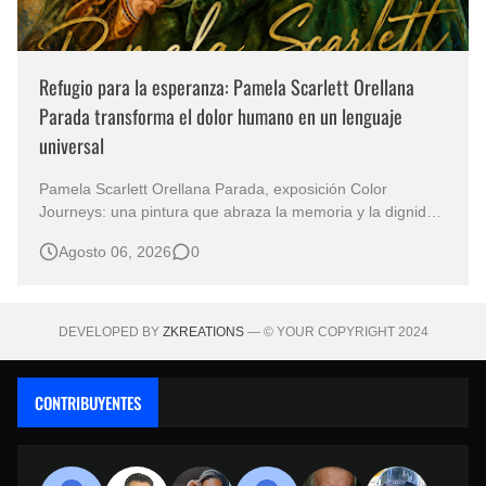
Refugio para la esperanza: Pamela Scarlett Orellana
Parada transforma el dolor humano en un lenguaje
universal
Pamela Scarlett Orellana Parada, exposición Color
Journeys: una pintura que abraza la memoria y la dignidad
La primera mirada basta para comprender que algunas
Agosto 06, 2026
0
obras no necesitan levantar la voz para permanecer en la
memoria. "Refuge in Your Mantle", de la artista Pamela
Scarlett Orella…
DEVELOPED BY
ZKREATIONS
— © YOUR COPYRIGHT 2024
CONTRIBUYENTES