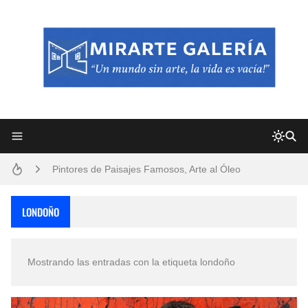
Frutas y Flores Para Colorear Imágenes
Pintores de Paisajes Famosos, Arte al Óleo
Dibujos para Colorear, una Actividad Divertida para Niños y Niñas
LONDOÑO
Dibujos Fáciles Para Pintar con Acrílico (Minimalismo Artístico)
Mostrando las entradas con la etiqueta
londoño
Convocatoria exposición itinerante "SEMILLAS DE ARMONÍA 2025"
San Valentín Dibujos a Lápiz del 14 de Febrero