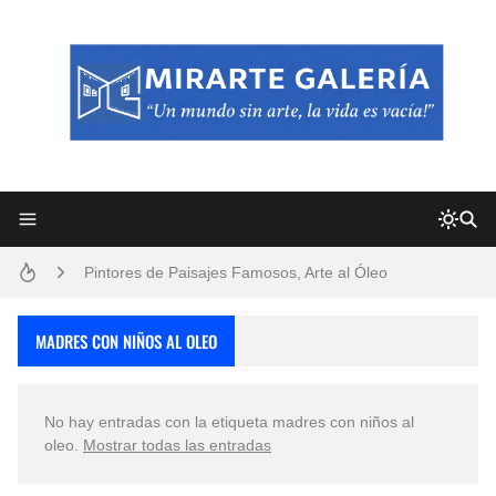
Frutas y Flores Para Colorear Imágenes
Pintores de Paisajes Famosos, Arte al Óleo
Dibujos para Colorear, una Actividad Divertida para Niños y Niñas
MADRES CON NIÑOS AL OLEO
Dibujos Fáciles Para Pintar con Acrílico (Minimalismo Artístico)
No hay entradas con la etiqueta
madres con niños al
Convocatoria exposición itinerante "SEMILLAS DE ARMONÍA 2025"
oleo
.
Mostrar todas las entradas
San Valentín Dibujos a Lápiz del 14 de Febrero