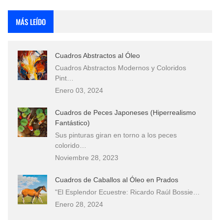
Rostros Bellos, La Perfección del Dibujo A Lápiz, Biryulina Vita
MÁS LEÍDO
Fotos Artísticas de las Actrices de Hollywood Más Bellas del Mundo
Cuadros Abstractos al Óleo
Que significan los cuadros de negras africanas?
Cuadros Abstractos Modernos y Coloridos
Pint…
El mundo del arte en pintura surrealista
Enero 03, 2024
Cuadros de Peces Japoneses (Hiperrealismo
Fantástico)
Sus pinturas giran en torno a los peces
colorido…
Noviembre 28, 2023
Cuadros de Caballos al Óleo en Prados
"El Esplendor Ecuestre: Ricardo Raúl Bossie…
Enero 28, 2024