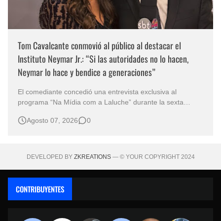
Tom Cavalcante conmovió al público al destacar el
Instituto Neymar Jr.: “Si las autoridades no lo hacen,
Neymar lo hace y bendice a generaciones”
El comediante concedió una entrevista exclusiva al
programa “Na Mídia com a Laluche” durante la sexta
edición de la Subasta del Instituto Neymar Jr., uno de los
Agosto 07, 2026
0
eventos benéficos más importantes de Brasil. En medio del
glamour de la sexta edición de la Subasta del Instituto
Neymar Jr., considerad…
DEVELOPED BY
ZKREATIONS
— © YOUR COPYRIGHT 2024
CONTRIBUYENTES