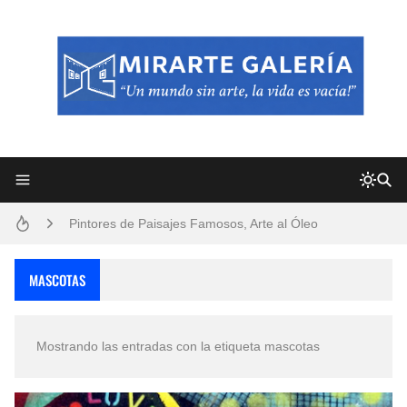
Frutas y Flores Para Colorear Imágenes
Pintores de Paisajes Famosos, Arte al Óleo
Dibujos para Colorear, una Actividad Divertida para Niños y Niñas
MASCOTAS
Dibujos Fáciles Para Pintar con Acrílico (Minimalismo Artístico)
Mostrando las entradas con la etiqueta
mascotas
Convocatoria exposición itinerante "SEMILLAS DE ARMONÍA 2025"
San Valentín Dibujos a Lápiz del 14 de Febrero