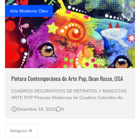
Rostros Bellos, La Perfección del Dibujo A Lápiz, Biryulina Vita
Arte Moderno Oleo
Fotos Artísticas de las Actrices de Hollywood Más Bellas del Mundo
Que significan los cuadros de negras africanas?
El mundo del arte en pintura surrealista
Pintura Contemporánea de Arte Pop, Dean Russo, USA
CUADROS DECORATIVOS DE RETRATOS Y MASCOTAS
ARTE POP Pinturas Modernas de Cuadros Coloridos de
Mascotas Pintor Dean Russo, Arte Pop, Artista de Estados
Diciembre 18, 2023
0
Unidos LIENZOS MODERNOS Y DECORATIVOS
CUADROS DE ARTE POP Retratos de Perros y Gatos
Modernos Pinturas Arte Pop Arte Pop: Retratos Fa…
Antiguos