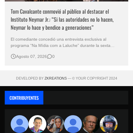
Tom Cavalcante conmovió al público al destacar el
Instituto Neymar Jr.: “Si las autoridades no lo hacen,
Neymar lo hace y bendice a generaciones”
El comediante concedió una entrevista exclusiva al
programa “Na Mídia com a Laluche” durante la sexta
edición de la Subasta del Instituto Neymar Jr., uno de los
Agosto 07, 2026
0
eventos benéficos más importantes de Brasil. En medio del
glamour de la sexta edición de la Subasta del Instituto
Neymar Jr., considerad…
DEVELOPED BY
ZKREATIONS
— © YOUR COPYRIGHT 2024
CONTRIBUYENTES