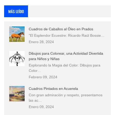
Rostros Bellos, La Perfección del Dibujo A Lápiz, Biryulina Vita
MÁS LEÍDO
Fotos Artísticas de las Actrices de Hollywood Más Bellas del Mundo
Cuadros de Caballos al Óleo en Prados
Que significan los cuadros de negras africanas?
"El Esplendor Ecuestre: Ricardo Raúl Bossie…
Enero 28, 2024
El mundo del arte en pintura surrealista
Dibujos para Colorear, una Actividad Divertida
para Niños y Niñas
Explorando la Magia del Color: Dibujos para
Color…
Febrero 09, 2024
Cuadros Pintados en Acuerela
Con gran admiración y respeto, presentamos
las ac…
Enero 09, 2024