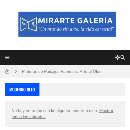
Frutas y Flores Para Colorear Imágenes
Pintores de Paisajes Famosos, Arte al Óleo
Dibujos para Colorear, una Actividad Divertida para Niños y Niñas
MODERNO OLEO
Dibujos Fáciles Para Pintar con Acrílico (Minimalismo Artístico)
No hay entradas con la etiqueta
moderno oleo
.
Mostrar
Convocatoria exposición itinerante "SEMILLAS DE ARMONÍA 2025"
todas las entradas
San Valentín Dibujos a Lápiz del 14 de Febrero