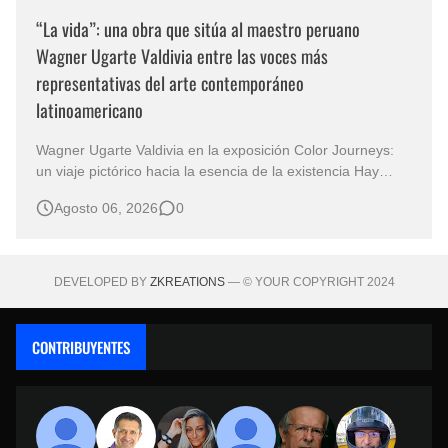
“La vida”: una obra que sitúa al maestro peruano
Wagner Ugarte Valdivia entre las voces más
representativas del arte contemporáneo
latinoamericano
Wagner Ugarte Valdivia en la exposición Color Journeys:
un viaje pictórico hacia la esencia de la existencia Hay
obras que no buscan describir el mundo, sino iluminar
Agosto 06, 2026
0
aquello que permanece oculto en la conciencia humana.
Esa es la primera sensación que despierta "La vida" , una
creación…
DEVELOPED BY
ZKREATIONS
— © YOUR COPYRIGHT 2024
CONTRIBUYENTES