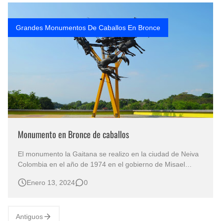
Rostros Bellos, La Perfección del Dibujo A Lápiz, Biryulina Vita
Grandes Monumentos De Caballos En Bronce
Fotos Artísticas de las Actrices de Hollywood Más Bellas del Mundo
Que significan los cuadros de negras africanas?
El mundo del arte en pintura surrealista
Monumento en Bronce de caballos
El monumento la Gaitana se realizo en la ciudad de Neiva
Colombia en el año de 1974 en el gobierno de Misael
Pastrana Borrero, realizado por el artista colombiano y
Enero 13, 2024
0
gran escultor: Rodrigo Arenas Betancourt , quien dejó
varios monumentos en varios países de A mérica Latina.
Monumento de Ca…
Antiguos