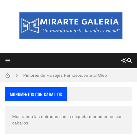
Frutas y Flores Para Colorear Imágenes
Pintores de Paisajes Famosos, Arte al Óleo
Dibujos para Colorear, una Actividad Divertida para Niños y Niñas
MONUMENTOS CON CABALLOS
Dibujos Fáciles Para Pintar con Acrílico (Minimalismo Artístico)
Mostrando las entradas con la etiqueta
monumentos con
Convocatoria exposición itinerante "SEMILLAS DE ARMONÍA 2025"
caballos
San Valentín Dibujos a Lápiz del 14 de Febrero