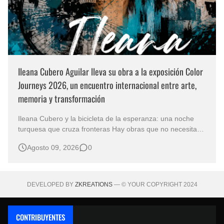
Ileana Cubero Aguilar lleva su obra a la exposición Color
Journeys 2026, un encuentro internacional entre arte,
memoria y transformación
Ileana Cubero y la bicicleta de la esperanza: una noche
turquesa que cruza fronteras Hay obras que no necesitan
representar un lugar específico para hablarnos de un
Agosto 09, 2026
0
mundo reconocible. En Noche turqueza, de la artista
costarricense Ileana Cubero Aguilar, una bicicleta parece
avanzar entre fragment…
DEVELOPED BY
ZKREATIONS
— © YOUR COPYRIGHT 2024
CONTRIBUYENTES