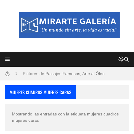
Frutas y Flores Para Colorear Imágenes
Pintores de Paisajes Famosos, Arte al Óleo
Dibujos para Colorear, una Actividad Divertida para Niños y Niñas
MUJERES CUADROS MUJERES CARAS
Dibujos Fáciles Para Pintar con Acrílico (Minimalismo Artístico)
Mostrando las entradas con la etiqueta
mujeres cuadros
Convocatoria exposición itinerante "SEMILLAS DE ARMONÍA 2025"
mujeres caras
San Valentín Dibujos a Lápiz del 14 de Febrero