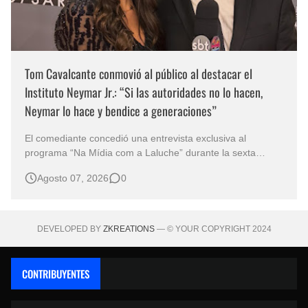
Tom Cavalcante conmovió al público al destacar el
Instituto Neymar Jr.: “Si las autoridades no lo hacen,
Neymar lo hace y bendice a generaciones”
El comediante concedió una entrevista exclusiva al
programa “Na Mídia com a Laluche” durante la sexta
edición de la Subasta del Instituto Neymar Jr., uno de los
Agosto 07, 2026
0
eventos benéficos más importantes de Brasil. En medio del
glamour de la sexta edición de la Subasta del Instituto
Neymar Jr., considerad…
DEVELOPED BY
ZKREATIONS
— © YOUR COPYRIGHT 2024
CONTRIBUYENTES