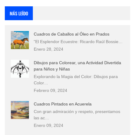
Rostros Bellos, La Perfección del Dibujo A Lápiz, Biryulina Vita
MÁS LEÍDO
Fotos Artísticas de las Actrices de Hollywood Más Bellas del Mundo
Cuadros de Caballos al Óleo en Prados
Que significan los cuadros de negras africanas?
"El Esplendor Ecuestre: Ricardo Raúl Bossie…
Enero 28, 2024
El mundo del arte en pintura surrealista
Dibujos para Colorear, una Actividad Divertida
para Niños y Niñas
Explorando la Magia del Color: Dibujos para
Color…
Febrero 09, 2024
Cuadros Pintados en Acuerela
Con gran admiración y respeto, presentamos
las ac…
Enero 09, 2024