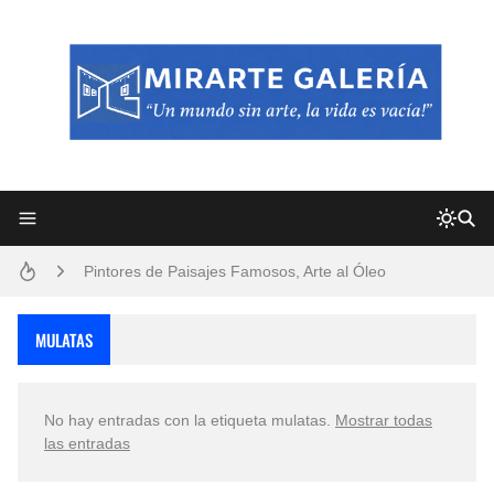
Frutas y Flores Para Colorear Imágenes
Pintores de Paisajes Famosos, Arte al Óleo
Dibujos para Colorear, una Actividad Divertida para Niños y Niñas
MULATAS
Dibujos Fáciles Para Pintar con Acrílico (Minimalismo Artístico)
No hay entradas con la etiqueta
mulatas
.
Mostrar todas
Convocatoria exposición itinerante "SEMILLAS DE ARMONÍA 2025"
las entradas
San Valentín Dibujos a Lápiz del 14 de Febrero