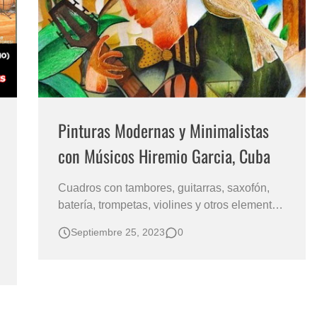
s?
Pinturas Modernas y Minimalistas
con Músicos Hiremio Garcia, Cuba
Cuadros con tambores, guitarras, saxofón,
batería, trompetas, violines y otros elementos
para el sonido y la música caribeña. Un
Septiembre 25, 2023
0
pintor contemporáneo que tiene por temática
la música, el sonido y el ritmo es Hiremio
García (1961), de Santa Olaya de La Habana
Cuba. Un artista que lleva dentro la mú…