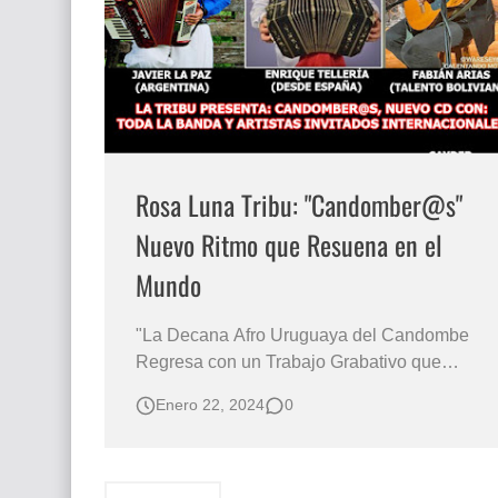
Que significan los cuadros de negras africana
El mundo del arte en pintura surrealista
Rosa Luna Tribu: "Candomber@s"
Nuevo Ritmo que Resuena en el
Mundo
"La Decana Afro Uruguaya del Candombe
Regresa con un Trabajo Grabativo que
Rompe Fronteras y Celebra la Diversidad"
Enero 22, 2024
0
En el corazón de la escena musical
uruguaya, Rosa Luna Tribu, la banda Afro
Uruguaya por excelencia, está de vuelta con
un emocionante proyecto que promete