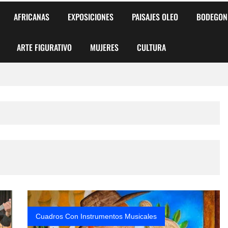
AFRICANAS
EXPOSICIONES
PAISAJES OLEO
BODEGON
ARTE FIGURATIVO
MUJERES
CULTURA
 para Niños y Niñas
alismo Artístico)
AS DE ARMONÍA 2025"
o
, Biryulina Vita
 Más Bellas del Mundo
Cuadros Con Instrumentos Musicales