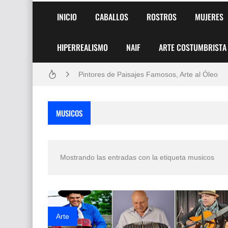
INICIO
CABALLOS
ROSTROS
MUJERES
HIPERREALISMO
NAIF
ARTE COSTUMBRISTA
Frutas y Flores Para Colorear Imágenes
Pintores de Paisajes Famosos, Arte al Óleo
Dibujos para Colorear, una Actividad Divertida
MUSICOS
Dibujos Fáciles Para Pintar con Acrílico (Minim
Convocatoria exposición itinerante "SEMILL
Mostrando las entradas con la etiqueta
musicos
San Valentín Dibujos a Lápiz del 14 de Febrer
Rostros Bellos, La Perfección del Dibujo A Lápiz
Fotos Artísticas de las Actrices de Hollywood
Arte