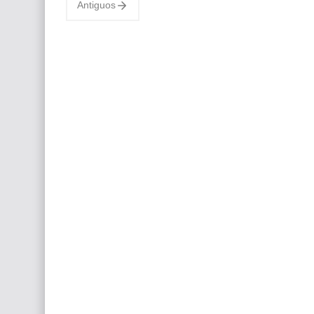
Antiguos
resonar en lo…