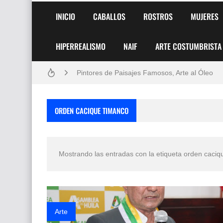
INICIO
CABALLOS
ROSTROS
MUJERES
HIPERREALISMO
NAIF
ARTE COSTUMBRISTA
Frutas y Flores Para Colorear Imágenes
Pintores de Paisajes Famosos, Arte al Óleo
Dibujos para Colorear, una Actividad Divertida
ORDEN CACIQUE TIMANCO
Dibujos Fáciles Para Pintar con Acrílico (Minim
Convocatoria exposición itinerante "SEMILL
Mostrando las entradas con la etiqueta
orden caciq
San Valentín Dibujos a Lápiz del 14 de Febrer
Rostros Bellos, La Perfección del Dibujo A Lápiz
Fotos Artísticas de las Actrices de Hollywood
Arte