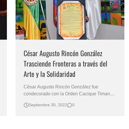
s?
César Augusto Rincón González
Trasciende Fronteras a través del
Arte y la Solidaridad
César Augusto Rincón González fue
condecorado con la Orden Cacique Timanco
por la Asamblea del Huila en 2022, en el
Septiembre 30, 2022
0
Museo de Arte Contemporáneo del Huila en
Neiva Huila Orden Cacique Timanco para
César Augusto Rincón González un Gestor
Cultural y Artista Comprometido con la Paz y