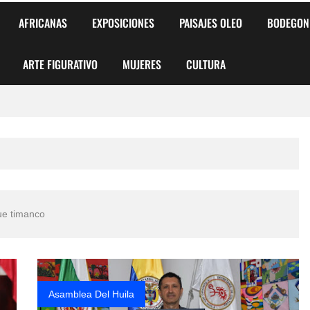
AFRICANAS
EXPOSICIONES
PAISAJES OLEO
BODEGON
ARTE FIGURATIVO
MUJERES
CULTURA
 para Niños y Niñas
alismo Artístico)
AS DE ARMONÍA 2025"
ue timanco
o
, Biryulina Vita
 Más Bellas del Mundo
Asamblea Del Huila