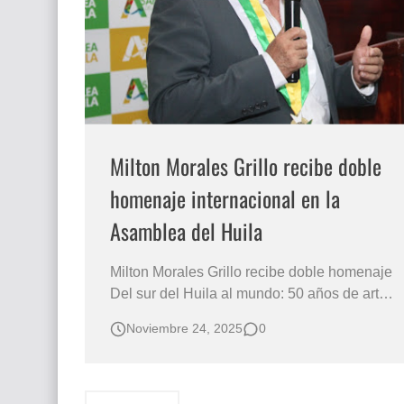
Que significan los cuadros de negras africana
El mundo del arte en pintura surrealista
Milton Morales Grillo recibe doble
homenaje internacional en la
Asamblea del Huila
Milton Morales Grillo recibe doble homenaje
Del sur del Huila al mundo: 50 años de arte y
paz en la obra de Milton Morales Grillo Por
Noviembre 24, 2025
0
Luzia Moraes La Asamblea Departamental
del Huila se convirtió en escenario de un
hecho histórico para la cultura regional: el
doble homenaje al maestro Milton Mo…