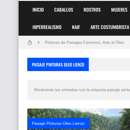
INICIO
CABALLOS
ROSTROS
MUJERES
HIPERREALISMO
NAIF
ARTE COSTUMBRISTA
Frutas y Flores Para Colorear Imágenes
Pintores de Paisajes Famosos, Arte al Óleo
Dibujos para Colorear, una Actividad Divertida
PAISAJE PINTURAS OLEO LIENZO
Dibujos Fáciles Para Pintar con Acrílico (Minim
Convocatoria exposición itinerante "SEMILL
Mostrando las entradas con la etiqueta
paisaje pint
San Valentín Dibujos a Lápiz del 14 de Febrer
Rostros Bellos, La Perfección del Dibujo A Lápiz
Fotos Artísticas de las Actrices de Hollywood
Paisaje Pinturas Oleo Lienzo