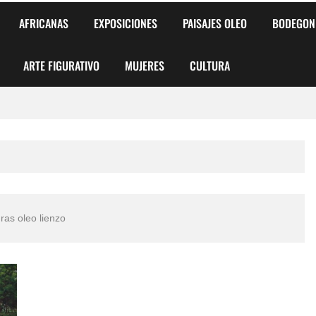
AFRICANAS
EXPOSICIONES
PAISAJES OLEO
BODEGON
ARTE FIGURATIVO
MUJERES
CULTURA
 para Niños y Niñas
alismo Artístico)
AS DE ARMONÍA 2025"
uras oleo lienzo
o
, Biryulina Vita
 Más Bellas del Mundo