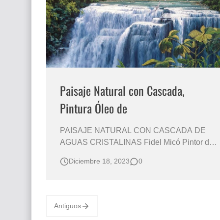
Que significan los cuadros de negras africana
El mundo del arte en pintura surrealista
Paisaje Natural con Cascada,
Pintura Óleo de
PAISAJE NATURAL CON CASCADA DE
AGUAS CRISTALINAS Fidel Micó Pintor de
Paisajes Cubanos cuadros de paisajes con
Diciembre 18, 2023
0
cascadas Caída de Agua, con Arboles,
Hermosa Composición de Lindo Paisaje
Natural CUADROS DECORATIVO
PINTADO AL ÓLEO SOBRE LIENZO
Antiguos
Paisajes Cubanos Selváticos Pinturas al