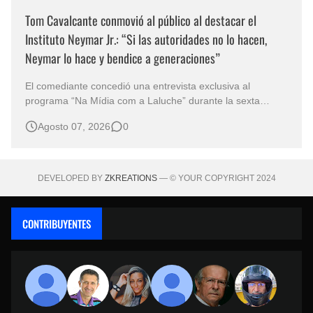
Tom Cavalcante conmovió al público al destacar el
Instituto Neymar Jr.: “Si las autoridades no lo hacen,
Neymar lo hace y bendice a generaciones”
El comediante concedió una entrevista exclusiva al
programa “Na Mídia com a Laluche” durante la sexta
edición de la Subasta del Instituto Neymar Jr., uno de los
Agosto 07, 2026
0
eventos benéficos más importantes de Brasil. En medio del
glamour de la sexta edición de la Subasta del Instituto
Neymar Jr., considerad…
DEVELOPED BY
ZKREATIONS
— © YOUR COPYRIGHT 2024
CONTRIBUYENTES