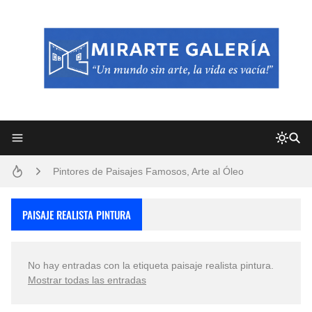
Frutas y Flores Para Colorear Imágenes
Pintores de Paisajes Famosos, Arte al Óleo
Dibujos para Colorear, una Actividad Divertida para Niños y Niñas
PAISAJE REALISTA PINTURA
Dibujos Fáciles Para Pintar con Acrílico (Minimalismo Artístico)
No hay entradas con la etiqueta
paisaje realista pintura
.
Convocatoria exposición itinerante "SEMILLAS DE ARMONÍA 2025"
Mostrar todas las entradas
San Valentín Dibujos a Lápiz del 14 de Febrero