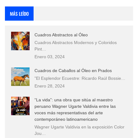
Rostros Bellos, La Perfección del Dibujo A Lápiz, Biryulina Vita
MÁS LEÍDO
Fotos Artísticas de las Actrices de Hollywood Más Bellas del Mundo
Cuadros Abstractos al Óleo
Que significan los cuadros de negras africanas?
Cuadros Abstractos Modernos y Coloridos
Pint…
El mundo del arte en pintura surrealista
Enero 03, 2024
Cuadros de Caballos al Óleo en Prados
"El Esplendor Ecuestre: Ricardo Raúl Bossie…
Enero 28, 2024
“La vida”: una obra que sitúa al maestro
peruano Wagner Ugarte Valdivia entre las
voces más representativas del arte
contemporáneo latinoamericano
Wagner Ugarte Valdivia en la exposición Color
Jou…