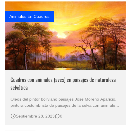
Rostros Bellos, La Perfección del Dibujo A Lápiz, Biryulina Vita
Animales En Cuadros
Fotos Artísticas de las Actrices de Hollywood Más Bellas del Mundo
Que significan los cuadros de negras africanas?
El mundo del arte en pintura surrealista
Cuadros con animales (aves) en paisajes de naturaleza
selvática
Oleos del pintor boliviano paisajes José Moreno Aparicio,
pintura costumbrista de paisajes de la selva con animales.
Vistas al óleo de paisajes naturales y selváticos Paisajes
Septiembre 28, 2023
0
selváticos con aves con árboles Cuadros de paisajes de la
selva con pájaros silvestres Imágenes de paisajes sel…