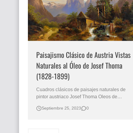
El mundo del arte en pintura surrealista
Paisajismo Clásico de Austria Vistas
Naturales al Óleo de Josef Thoma
(1828-1899)
Cuadros clásicos de paisajes naturales de
pintor austriaco Josef Thoma Oleos de
paisajes clásicos con montañas Bonitos e
Septiembre 25, 2023
0
históricos paisajes europeos Imágenes de
clásicos parajes europeos pintura al óleo El
paisaje clásico se encuentra representado en
la pintura paisajista con vista…