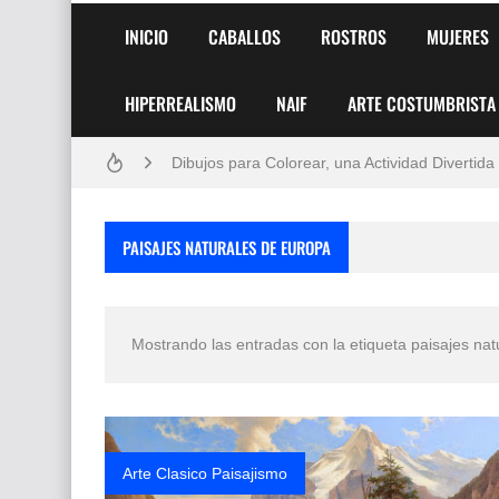
INICIO
CABALLOS
ROSTROS
MUJERES
Frutas y Flores Para Colorear Imágenes
HIPERREALISMO
NAIF
ARTE COSTUMBRISTA
Pintores de Paisajes Famosos, Arte al Óleo
Dibujos para Colorear, una Actividad Divertida
Dibujos Fáciles Para Pintar con Acrílico (Minim
PAISAJES NATURALES DE EUROPA
Convocatoria exposición itinerante "SEMILL
San Valentín Dibujos a Lápiz del 14 de Febrer
Mostrando las entradas con la etiqueta
paisajes nat
Rostros Bellos, La Perfección del Dibujo A Lápiz
Fotos Artísticas de las Actrices de Hollywood
Que significan los cuadros de negras africana
Arte Clasico Paisajismo