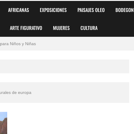
AFRICANAS
EXPOSICIONES
PAISAJES OLEO
BODEGON
ARTE FIGURATIVO
MUJERES
CULTURA
 para Niños y Niñas
alismo Artístico)
AS DE ARMONÍA 2025"
o
urales de europa
, Biryulina Vita
 Más Bellas del Mundo
s?