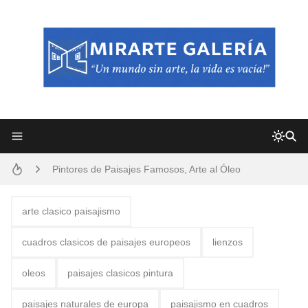
Frutas y Flores Para Colorear Imágenes
Pintores de Paisajes Famosos, Arte al Óleo
Dibujos para Colorear, una Actividad Divertida para Niños y Niñas
Dibujos Fáciles Para Pintar con Acrílico (Minimalismo Artístico)
arte clasico paisajismo
Convocatoria exposición itinerante "SEMILLAS DE ARMONÍA 2025"
cuadros clasicos de paisajes europeos
lienzos
San Valentín Dibujos a Lápiz del 14 de Febrero
oleos
paisajes clasicos pintura
Rostros Bellos, La Perfección del Dibujo A Lápiz, Biryulina Vita
paisajes naturales de europa
paisajismo en cuadros