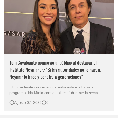
Tom Cavalcante conmovió al público al destacar el
Instituto Neymar Jr.: “Si las autoridades no lo hacen,
Neymar lo hace y bendice a generaciones”
El comediante concedió una entrevista exclusiva al
programa “Na Mídia com a Laluche” durante la sexta
edición de la Subasta del Instituto Neymar Jr., uno de los
Agosto 07, 2026
0
eventos benéficos más importantes de Brasil. En medio del
glamour de la sexta edición de la Subasta del Instituto
Neymar Jr., considerad…