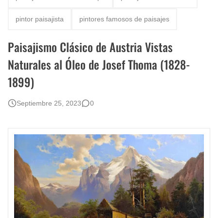
Fotos Artísticas de las Actrices de Hollywood Más Bellas del Mundo
pintor paisajista
pintores famosos de paisajes
Que significan los cuadros de negras africanas?
Paisajismo Clásico de Austria Vistas
El mundo del arte en pintura surrealista
Naturales al Óleo de Josef Thoma (1828-
1899)
Septiembre 25, 2023
0