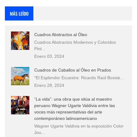
Rostros Bellos, La Perfección del Dibujo A Lápiz, Biryulina Vita
MÁS LEÍDO
Fotos Artísticas de las Actrices de Hollywood Más Bellas del Mundo
Cuadros Abstractos al Óleo
Que significan los cuadros de negras africanas?
Cuadros Abstractos Modernos y Coloridos
Pint…
El mundo del arte en pintura surrealista
Enero 03, 2024
Cuadros de Caballos al Óleo en Prados
"El Esplendor Ecuestre: Ricardo Raúl Bossie…
Enero 28, 2024
“La vida”: una obra que sitúa al maestro
peruano Wagner Ugarte Valdivia entre las
voces más representativas del arte
contemporáneo latinoamericano
Wagner Ugarte Valdivia en la exposición Color
Jou…