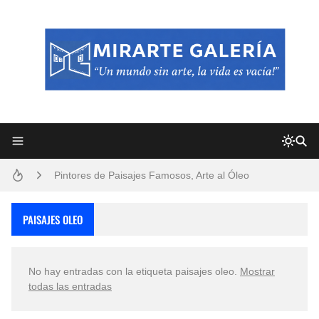
Frutas y Flores Para Colorear Imágenes
Pintores de Paisajes Famosos, Arte al Óleo
Dibujos para Colorear, una Actividad Divertida para Niños y Niñas
PAISAJES OLEO
Dibujos Fáciles Para Pintar con Acrílico (Minimalismo Artístico)
No hay entradas con la etiqueta
paisajes oleo
.
Mostrar
Convocatoria exposición itinerante "SEMILLAS DE ARMONÍA 2025"
todas las entradas
San Valentín Dibujos a Lápiz del 14 de Febrero