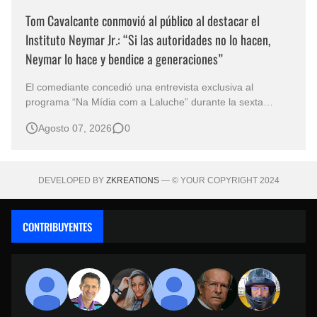
Tom Cavalcante conmovió al público al destacar el
Instituto Neymar Jr.: “Si las autoridades no lo hacen,
Neymar lo hace y bendice a generaciones”
El comediante concedió una entrevista exclusiva al
programa “Na Mídia com a Laluche” durante la sexta
edición de la Subasta del Instituto Neymar Jr., uno de los
Agosto 07, 2026
0
eventos benéficos más importantes de Brasil. En medio del
glamour de la sexta edición de la Subasta del Instituto
Neymar Jr., considerad…
DEVELOPED BY
ZKREATIONS
— © YOUR COPYRIGHT 2024
CONTRIBUYENTES