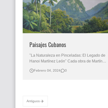
Que significan los cuadros de negras africana
El mundo del arte en pintura surrealista
Paisajes Cubanos
"La Naturaleza en Pinceladas: El Legado de
Hanoi Martínez León" Cada obra de Martínez
León se convierte en una ventana a la
Febrero 04, 2024
0
riqueza visual de la isla, donde su habilidad
para capturar la luminosidad de los verdes y
la calidez de los ocres revela un dominio
completo del realismo. "U…
Antiguos