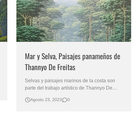
s?
Mar y Selva, Paisajes panameños de
Thannyo De Freitas
Selvas y paisajes marinos de la costa son
parte del trabajo artístico de Thannyo De
Freitas (1976), pintor panameño, natural de
Agosto 23, 2023
0
la provincia de Colón, y radicado en la
ciudad capital panameña. Es licenciado en
Bellas Artes de la Universidad Estatal de
Panamá y trabaja como docente de diseño y
p…