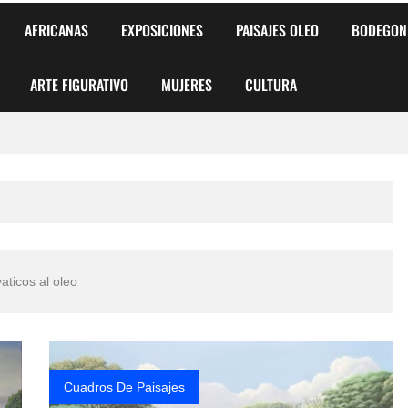
AFRICANAS
EXPOSICIONES
PAISAJES OLEO
BODEGON
ARTE FIGURATIVO
MUJERES
CULTURA
 para Niños y Niñas
alismo Artístico)
AS DE ARMONÍA 2025"
aticos al oleo
o
, Biryulina Vita
 Más Bellas del Mundo
Cuadros De Paisajes