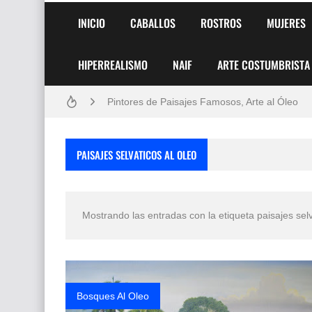
INICIO
CABALLOS
ROSTROS
MUJERES
HIPERREALISMO
NAIF
ARTE COSTUMBRISTA
Frutas y Flores Para Colorear Imágenes
Pintores de Paisajes Famosos, Arte al Óleo
Dibujos para Colorear, una Actividad Divertida
PAISAJES SELVATICOS AL OLEO
Dibujos Fáciles Para Pintar con Acrílico (Minim
Convocatoria exposición itinerante "SEMILL
Mostrando las entradas con la etiqueta
paisajes selv
San Valentín Dibujos a Lápiz del 14 de Febrer
Rostros Bellos, La Perfección del Dibujo A Lápiz
Fotos Artísticas de las Actrices de Hollywood
Bosques Al Oleo