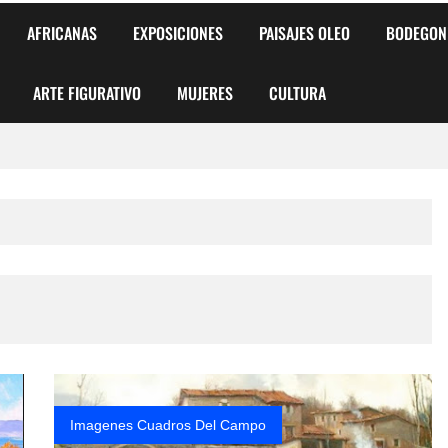
AFRICANAS
EXPOSICIONES
PAISAJES OLEO
BODEGON
ARTE FIGURATIVO
MUJERES
CULTURA
 para Niños y Niñas
alismo Artístico)
AS DE ARMONÍA 2025"
o
, Biryulina Vita
 Más Bellas del Mundo
Imagenes Cuadros Del Campo