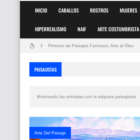
INICIO
CABALLOS
ROSTROS
MUJERES
HIPERREALISMO
NAIF
ARTE COSTUMBRISTA
Frutas y Flores Para Colorear Imágenes
Pintores de Paisajes Famosos, Arte al Óleo
Dibujos para Colorear, una Actividad Divertida
PAISAJISTAS
Dibujos Fáciles Para Pintar con Acrílico (Minim
Convocatoria exposición itinerante "SEMILL
Mostrando las entradas con la etiqueta
paisajistas
San Valentín Dibujos a Lápiz del 14 de Febrer
Rostros Bellos, La Perfección del Dibujo A Lápiz
Fotos Artísticas de las Actrices de Hollywood
Arte Del Paisaje