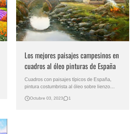
s?
Los mejores paisajes campesinos en
cuadros al óleo pinturas de España
Cuadros con paisajes típicos de España,
pintura costumbrista al óleo sobre lienzo
España y sus paisajes del campo al óleo
Octubre 03, 2023
1
España es un paisaje muy rico en su
diversidad paisajista, sus pintores se inspiran
en el campo y sus costumbres, es el caso del
pintor Llorenç Danés . Paisajes naturales…