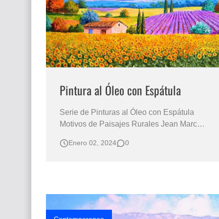
Que significan los cuadros de negras africana
El mundo del arte en pintura surrealista
Pintura al Óleo con Espátula
Serie de Pinturas al Óleo con Espátula
Motivos de Paisajes Rurales Jean Marc
Janiaczyk Cuadros de Paisajes Pintados con
Enero 02, 2024
0
Espátula Sobre Lienzo Pinturas al Óleo de
Paisajes Paisajes en Pinturas de Colores
Alegres con Relieve y Textura Espátula en
Óleo MODERNISIMOS CUADROS DE
PAISAJES FIG…