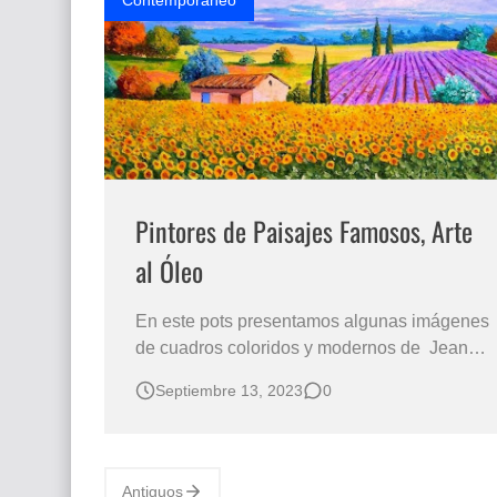
Contemporaneo
Pintores de Paisajes Famosos, Arte
al Óleo
En este pots presentamos algunas imágenes
de cuadros coloridos y modernos de Jean
Marc Janiaczyk, famoso pintor francés de
Septiembre 13, 2023
0
paisajes campestres con temas de cultivos
de flores, casas, arboles, nubes, montañas y
otros elementos propios del campo que con
color excepcional se hacen presentes en su
Antiguos