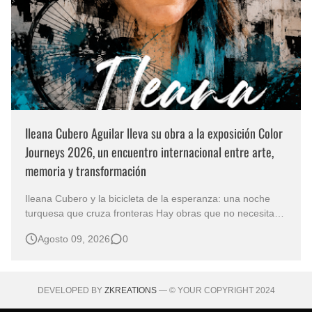
Ileana Cubero Aguilar lleva su obra a la exposición Color
Journeys 2026, un encuentro internacional entre arte,
memoria y transformación
Ileana Cubero y la bicicleta de la esperanza: una noche
turquesa que cruza fronteras Hay obras que no necesitan
representar un lugar específico para hablarnos de un
Agosto 09, 2026
0
mundo reconocible. En Noche turqueza, de la artista
costarricense Ileana Cubero Aguilar, una bicicleta parece
avanzar entre fragment…
DEVELOPED BY
ZKREATIONS
— © YOUR COPYRIGHT 2024