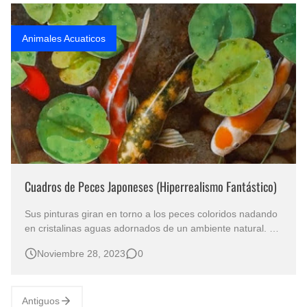
Rostros Bellos, La Perfección del Dibujo A Lápiz, Biryulina Vita
Animales Acuaticos
Fotos Artísticas de las Actrices de Hollywood Más Bellas del Mundo
Que significan los cuadros de negras africanas?
El mundo del arte en pintura surrealista
Cuadros de Peces Japoneses (Hiperrealismo Fantástico)
Sus pinturas giran en torno a los peces coloridos nadando
en cristalinas aguas adornados de un ambiente natural.
LINDOS CUADROS DE PECES JAPONESES PINTADOS
Noviembre 28, 2023
0
AL OLEO Pintura de Animales Acuaticos Fotorrealismo al
Óleo Sobre Lienzo Pinturas hiperrealistas de pescados,
parecen estar vivos Te…
Antiguos