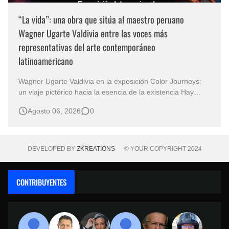
“La vida”: una obra que sitúa al maestro peruano
Wagner Ugarte Valdivia entre las voces más
representativas del arte contemporáneo
latinoamericano
Wagner Ugarte Valdivia en la exposición Color Journeys:
un viaje pictórico hacia la esencia de la existencia Hay
obras que no buscan describir el mundo, sino iluminar
Agosto 06, 2026
0
aquello que permanece oculto en la conciencia humana.
Esa es la primera sensación que despierta "La vida" , una
creación…
DEVELOPED BY
ZKREATIONS
— © YOUR COPYRIGHT 2024
CONTRIBUYENTES