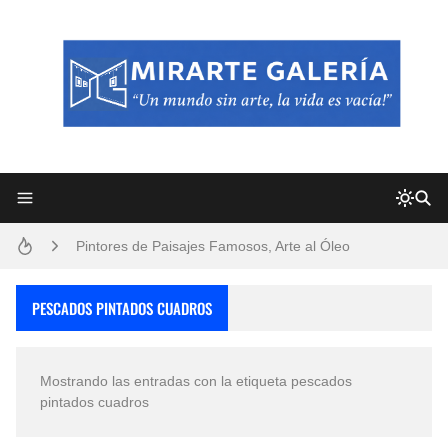
Frutas y Flores Para Colorear Imágenes
Pintores de Paisajes Famosos, Arte al Óleo
Dibujos para Colorear, una Actividad Divertida para Niños y Niñas
PESCADOS PINTADOS CUADROS
Dibujos Fáciles Para Pintar con Acrílico (Minimalismo Artístico)
Mostrando las entradas con la etiqueta
pescados
Convocatoria exposición itinerante "SEMILLAS DE ARMONÍA 2025"
pintados cuadros
San Valentín Dibujos a Lápiz del 14 de Febrero