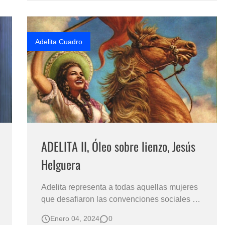
Reconocido Artista Figurativo Rob Hefferan,
un consumado artista inglés nacido en
Manchester en 1968, h…
Adelita Cuadro
ADELITA II, Óleo sobre lienzo, Jesús
Helguera
Adelita representa a todas aquellas mujeres
que desafiaron las convenciones sociales y
se levantaron en armas para defender sus
Enero 04, 2024
0
ideales y los de su pueblo. Su legado