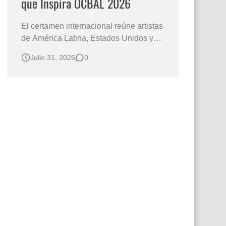
que Inspira OCBAL 2026
El certamen internacional reúne artistas
de América Latina, Estados Unidos y
Europa, mientras la convocatoria
Julio 31, 2026
0
continúa abierta para nuevos
participantes. El arte como forma de
expresión y diálogo cultural es el punto
de encuentro de los artistas que
participan en el Premio Arte que Inspira
OCBAL 2…