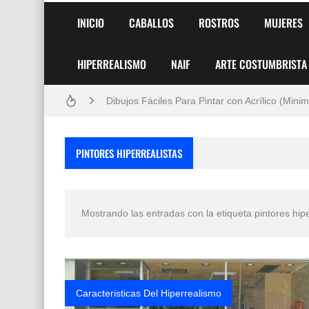
Frutas y Flores Para Colorear Imágenes
INICIO
CABALLOS
ROSTROS
MUJERES
Pintores de Paisajes Famosos, Arte al Óleo
HIPERREALISMO
NAIF
ARTE COSTUMBRISTA
Dibujos para Colorear, una Actividad Divertida
Dibujos Fáciles Para Pintar con Acrílico (Minim
Convocatoria exposición itinerante "SEMILL
PINTORES HIPERREALISTAS
San Valentín Dibujos a Lápiz del 14 de Febrer
Rostros Bellos, La Perfección del Dibujo A Lápiz
Mostrando las entradas con la etiqueta
pintores hip
Fotos Artísticas de las Actrices de Hollywood
Que significan los cuadros de negras africana
El mundo del arte en pintura surrealista
Caracteristicas Del Hiperrealismo