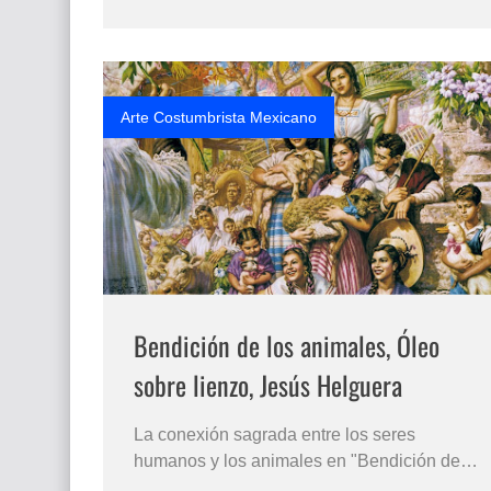
las pinturas del Maestro ROB HEFFERAN ,
un pintor americano dedicado al
realismo mágico del arte. Una oda
contemporánea a la gracia y la …
Arte Costumbrista Mexicano
Bendición de los animales, Óleo
sobre lienzo, Jesús Helguera
La conexión sagrada entre los seres
humanos y los animales en "Bendición de
los animales" La obra "Bendición de los