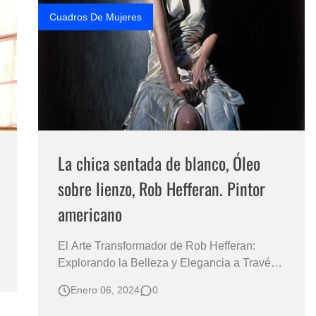
hacia …
Cuadros De Mujeres
La chica sentada de blanco, Óleo
sobre lienzo, Rob Hefferan. Pintor
americano
El Arte Transformador de Rob Hefferan:
Explorando la Belleza y Elegancia a Través
de la La Mujer Caucásica Descubre el
Enero 06, 2024
0
Mundo Inigualable de Realismo y Emoción
en las Pinturas Femeninas de Este