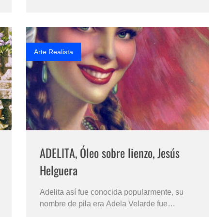
perdura como un símbolo de la valentía y la
fuerza femenina, y su retrato ha trascendido y
épocas, dejando un impacto duradero en
la…
Arte Realista
ADELITA, Óleo sobre lienzo, Jesús
Helguera
Adelita así fue conocida popularmente, su
nombre de pila era Adela Velarde fue
reconocida activista de la sangrienta y