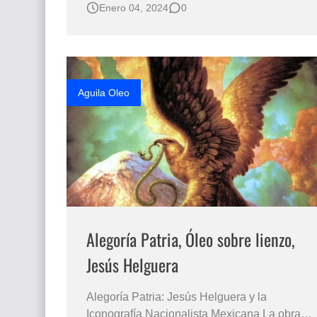
Enero 04, 2024
0
animales", pintada al óleo sobre lienzo por el
renombrado artista mexicano Jesús
Helguera, nos sumerge en una escena llena
de espiritualidad y respeto por la vid…
Aguila Oleo
Alegoría Patria, Óleo sobre lienzo,
Jesús Helguera
Alegoría Patria: Jesús Helguera y la
Iconografía Nacionalista Mexicana La obra