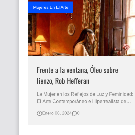
Mujeres En El Arte
Frente a la ventana, Óleo sobre
lienzo, Rob Hefferan
La Mujer en los Reflejos de Luz y Feminidad:
El Arte Contemporáneo e Hiperrealista de
Rob Hefferan Una Exploración en
Enero 06, 2024
0
Profundidad de la Psicología Femenina a
Través de la Luz y los Retratos de Ventanas
en la Obra de Hefferan Rob Hefferan, un