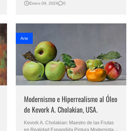
Enero 04, 2024
0
Revolución Mexicana de 1910. Cuadros
famosos de Jesús Helguera, Pintor
costumbrista de México cuadros pinturas
Mexicanas, identidad pinturas mexicanas,
pinturas Mexicanas,…
Arte
Modernismo e Hiperrealismo al Óleo
de Kevork A. Cholakian, USA.
Kevork A. Cholakian: Maestro de las Frutas
en Realidad Expandida Pintura Modernista e