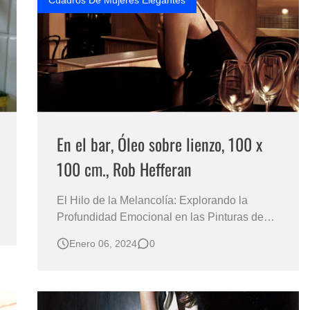
Cuadros De Mujeres Elegantes
En el bar, Óleo sobre lienzo, 100 x
100 cm., Rob Hefferan
El Hilo de la Melancolía: Explorando la
Profundidad Emocional en las Pinturas de
Rob Hefferan Un Análisis Profundo de la
Enero 06, 2024
0
Feminidad y la Sensibilidad Emocional en la
Obra del Maestro del Hiperrealismo Las
obras de Rob Hefferan continúan revelando
escenas cotidianas que sirven como ventana