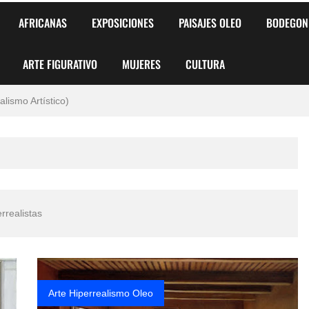
AFRICANAS
EXPOSICIONES
PAISAJES OLEO
BODEGON
ARTE FIGURATIVO
MUJERES
CULTURA
 para Niños y Niñas
alismo Artístico)
AS DE ARMONÍA 2025"
o
, Biryulina Vita
errealistas
 Más Bellas del Mundo
s?
Arte Hiperrealismo Oleo