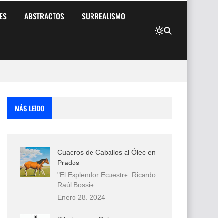
ES
ABSTRACTOS
SURREALISMO
MÁS LEÍDO
Cuadros de Caballos al Óleo en
Prados
"El Esplendor Ecuestre: Ricardo
Raúl Bossie…
Enero 28, 2024