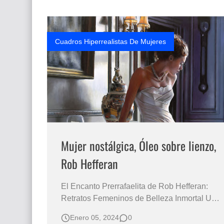
renombrado pintor inglés, se ha establecido
como un mae…
Cuadros Hiperrealistas De Mujeres
Mujer nostálgica, Óleo sobre lienzo,
Rob Hefferan
El Encanto Prerrafaelita de Rob Hefferan:
Retratos Femeninos de Belleza Inmortal Una
atmósfera de romanticismo,
Enero 05, 2024
0
elegancia, distinción se aprecian siempre en