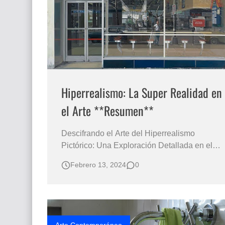
Hiperrealismo: La Super Realidad en
el Arte **Resumen**
Descifrando el Arte del Hiperrealismo
Pictórico: Una Exploración Detallada en el
Arte Contemporáneo Double América
Febrero 13, 2024
0
pintada en el año de 1976 es una de las
obras más icónicas y representativas del arte
hiperrealista. Cuadro con paisaje urbano de
Nueva York del pintor estadounidense
Richard Estes El…