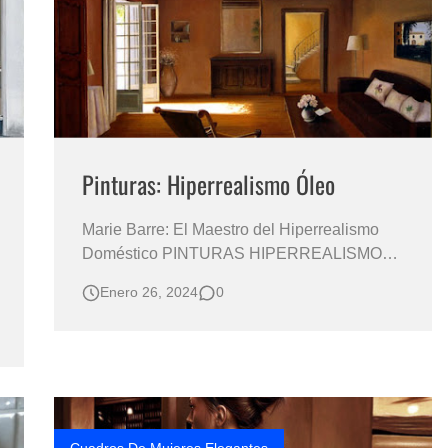
Pinturas: Hiperrealismo Óleo
Marie Barre: El Maestro del Hiperrealismo
Doméstico PINTURAS HIPERREALISMO
ÓLEO Pintura Hiperrealismo Óleo Sobre
Enero 26, 2024
0
Lienzo Arte Hiperrealista Pintura
Hiperrealismo Óleo Lienzo Oleos
Hiperrealistas Barre es conocido por su
enfoque hiperrealista de la pintura, centrado
en escenas internas de vivien…