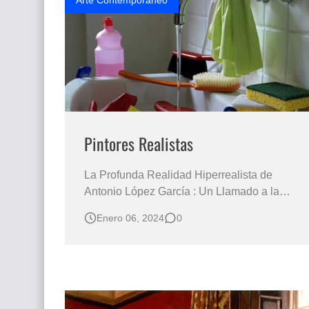
Arte Contemporáneo
Pintores Realistas
La Profunda Realidad Hiperrealista de
Antonio López García : Un Llamado a la
Conciencia Ambiental Realismo en
Enero 06, 2024
0
bodegones un viaje visual a través de la
realidad pictórica. " El Lavabo y Espejo" del
artista Antonio López García del año 1967 El
Detallado Espejo de la Realidad en la Pinc…