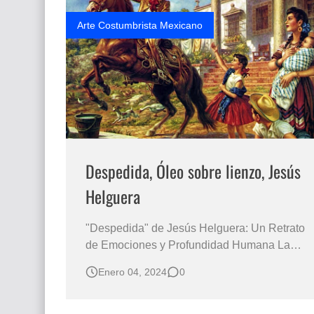
a lo largo de l…
Arte Costumbrista Mexicano
Despedida, Óleo sobre lienzo, Jesús
Helguera
"Despedida" de Jesús Helguera: Un Retrato
de Emociones y Profundidad Humana La
obra "Despedida" de Jesús Helguera es una
Enero 04, 2024
0
conmovedora representación que nos invita
a explorar la riqueza emocional y la
profundidad humana en un momento de