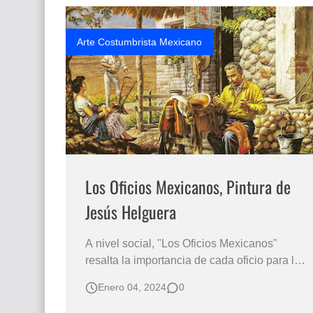
despedida. Pintado al óleo sobre lienzo,…
Arte Costumbrista Mexicano
Los Oficios Mexicanos, Pintura de
Jesús Helguera
A nivel social, "Los Oficios Mexicanos"
resalta la importancia de cada oficio para la
sociedad mexicana, mostrando cómo cada
Enero 04, 2024
0
individuo, independientemente de su
profesión, contribuye al tejido social del país.