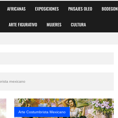
AFRICANAS
EXPOSICIONES
PAISAJES OLEO
BODEGON
ARTE FIGURATIVO
MUJERES
CULTURA
 para Niños y Niñas
alismo Artístico)
AS DE ARMONÍA 2025"
brista mexicano
o
, Biryulina Vita
 Más Bellas del Mundo
Arte Costumbrista Mexicano