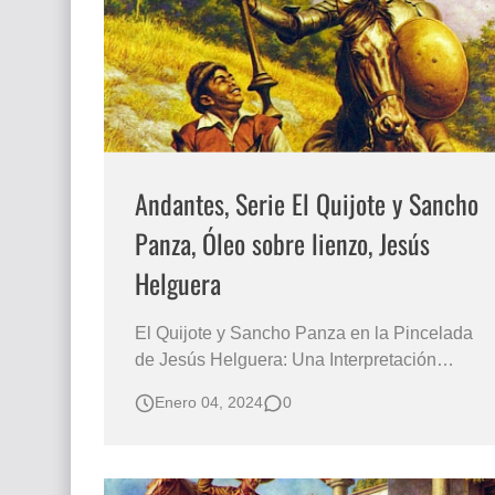
Que significan los cuadros de negras africana
El mundo del arte en pintura surrealista
Andantes, Serie El Quijote y Sancho
Panza, Óleo sobre lienzo, Jesús
Helguera
El Quijote y Sancho Panza en la Pincelada
de Jesús Helguera: Una Interpretación
Magnífica El Legado Artístico de Helguera en
Enero 04, 2024
0
la Representación de los Personajes de
Cervantes La inmortalidad literaria del
Quijote de Miguel de Cervantes ha
encontrado una notable expresión en el arte