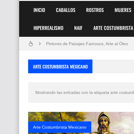
INICIO
CABALLOS
ROSTROS
MUJERES
HIPERREALISMO
NAIF
ARTE COSTUMBRISTA
Frutas y Flores Para Colorear Imágenes
Pintores de Paisajes Famosos, Arte al Óleo
Dibujos para Colorear, una Actividad Divertida
ARTE COSTUMBRISTA MEXICANO
Dibujos Fáciles Para Pintar con Acrílico (Minim
Convocatoria exposición itinerante "SEMILL
Mostrando las entradas con la etiqueta
arte costum
San Valentín Dibujos a Lápiz del 14 de Febrer
Rostros Bellos, La Perfección del Dibujo A Lápiz
Fotos Artísticas de las Actrices de Hollywood
Arte Costumbrista Mexicano