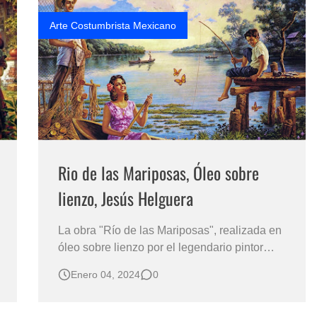
Arte Costumbrista Mexicano
Rio de las Mariposas, Óleo sobre
lienzo, Jesús Helguera
La obra "Río de las Mariposas", realizada en
óleo sobre lienzo por el legendario pintor
Jesús Helguera, encapsula una escena que
Enero 04, 2024
0
destila identidad cultural y atemporalidad. A
primera vista, la imagen parece representar
una familia mexicana de la década de los