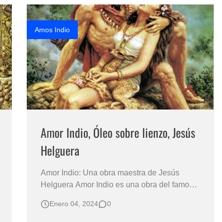
años 20. En el centro de la…
Amos Indio
Amor Indio, Óleo sobre lienzo, Jesús
Helguera
Amor Indio: Una obra maestra de Jesús
Helguera Amor Indio es una obra del famoso
pintor mexicano Jesús Helguera. Esta pintura
Enero 04, 2024
0
al óleo sobre lienzo, con medidas de 100x80
cm, es ejecutada en un estilo realista, recrea