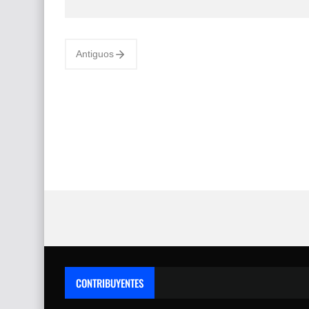
Jesús Helguera Jesús Helguera, pintor
mexicano célebre, se destaca por su
dedicación a plasmar el costumbrismo y la
Antiguos
identidad…
CONTRIBUYENTES