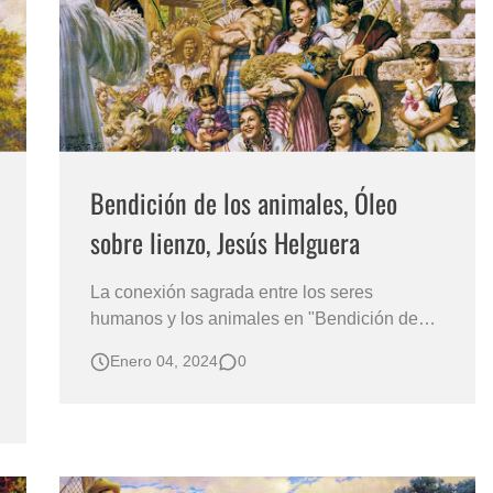
s?
Bendición de los animales, Óleo
sobre lienzo, Jesús Helguera
La conexión sagrada entre los seres
humanos y los animales en "Bendición de
los animales" La obra "Bendición de los
Enero 04, 2024
0
animales", pintada al óleo sobre lienzo por el
renombrado artista mexicano Jesús
Helguera, nos sumerge en una escena llena
de espiritualidad y respeto por la vid…