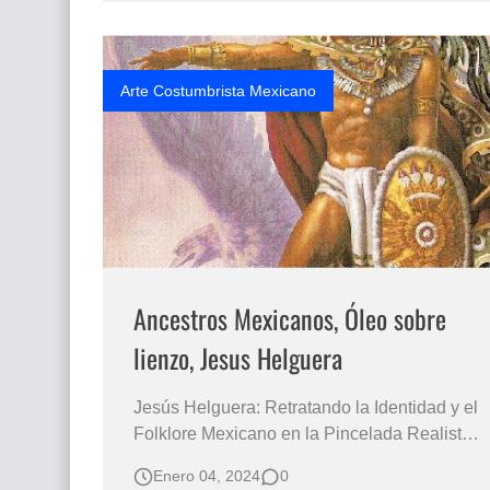
Esta obra puede verse como un homenaje a
los trabajadores mexicanos, resaltando…
Arte Costumbrista Mexicano
Ancestros Mexicanos, Óleo sobre
lienzo, Jesus Helguera
Jesús Helguera: Retratando la Identidad y el
Folklore Mexicano en la Pincelada Realista
Un Análisis Profundo del Costumbrismo y la
Enero 04, 2024
0
Herencia Cultural Mexicana en la Obra de