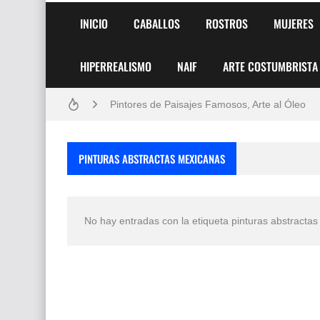
INICIO
CABALLOS
ROSTROS
MUJERES
HIPERREALISMO
NAIF
ARTE COSTUMBRISTA
Frutas y Flores Para Colorear Imágenes
Pintores de Paisajes Famosos, Arte al Óleo
Dibujos para Colorear, una Actividad Divertida
PINTURAS ABSTRACTAS MEXICANAS
Dibujos Fáciles Para Pintar con Acrílico (Minim
Convocatoria exposición itinerante "SEMILL
No hay entradas con la etiqueta
pinturas abstracta
San Valentín Dibujos a Lápiz del 14 de Febrer
Rostros Bellos, La Perfección del Dibujo A Lápiz
Fotos Artísticas de las Actrices de Hollywood