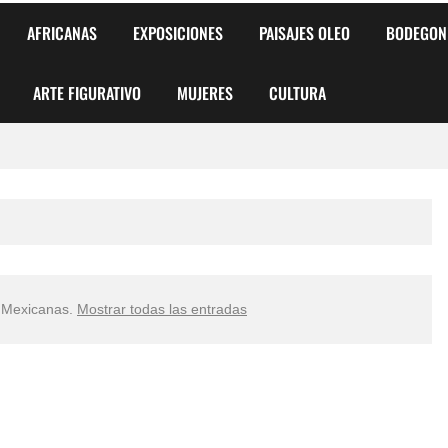
AFRICANAS
EXPOSICIONES
PAISAJES OLEO
BODEGON
ARTE FIGURATIVO
MUJERES
CULTURA
 para Niños y Niñas
alismo Artístico)
AS DE ARMONÍA 2025"
s Mexicanas
.
Mostrar todas las entradas
o
, Biryulina Vita
 Más Bellas del Mundo