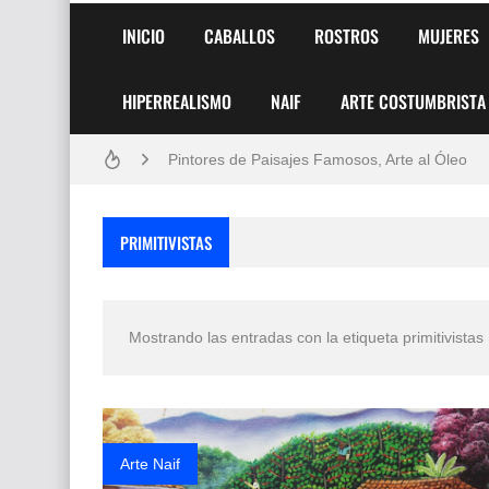
INICIO
CABALLOS
ROSTROS
MUJERES
HIPERREALISMO
NAIF
ARTE COSTUMBRISTA
Frutas y Flores Para Colorear Imágenes
Pintores de Paisajes Famosos, Arte al Óleo
Dibujos para Colorear, una Actividad Divertida
PRIMITIVISTAS
Dibujos Fáciles Para Pintar con Acrílico (Minim
Convocatoria exposición itinerante "SEMILL
Mostrando las entradas con la etiqueta
primitivistas
San Valentín Dibujos a Lápiz del 14 de Febrer
Rostros Bellos, La Perfección del Dibujo A Lápiz
Fotos Artísticas de las Actrices de Hollywood
Arte Naif