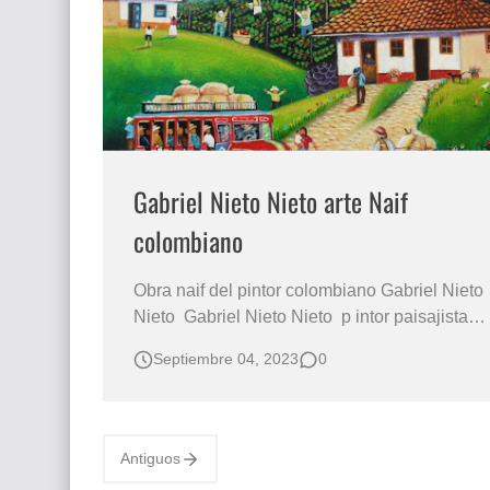
Que significan los cuadros de negras africana
El mundo del arte en pintura surrealista
Gabriel Nieto Nieto arte Naif
colombiano
Obra naif del pintor colombiano Gabriel Nieto
Nieto Gabriel Nieto Nieto p intor paisajista
de origen colombiano especializado en arte
Septiembre 04, 2023
0
Naif. N ació el 06 de abril de 1960, en el
municipio de Flandes Tolima Colombia, en la
actualidad vive y trabaja en Neiva Huila
donde participa activamente e…
Antiguos