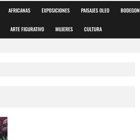
AFRICANAS
EXPOSICIONES
PAISAJES OLEO
BODEGON
ARTE FIGURATIVO
MUJERES
CULTURA
 para Niños y Niñas
alismo Artístico)
AS DE ARMONÍA 2025"
o
, Biryulina Vita
 Más Bellas del Mundo