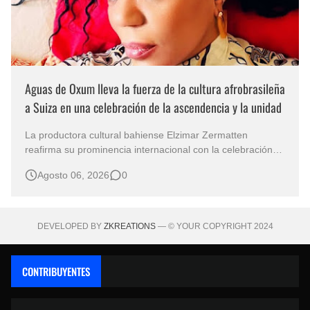
Aguas de Oxum lleva la fuerza de la cultura afrobrasileña
a Suiza en una celebración de la ascendencia y la unidad
La productora cultural bahiense Elzimar Zermatten
reafirma su prominencia internacional con la celebración
de Aguas de Oxum el 8 de agosto en Ginebra. Esta
Agosto 06, 2026
0
celebración une la cultura, la espiritualidad y la tradición
afrobrasileñas en suelo europeo. Concebido en
colaboración con Ya Sandra de Oxum,…
DEVELOPED BY
ZKREATIONS
— © YOUR COPYRIGHT 2024
CONTRIBUYENTES