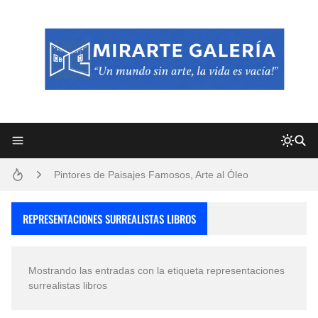
Frutas y Flores Para Colorear Imágenes
Pintores de Paisajes Famosos, Arte al Óleo
Dibujos para Colorear, una Actividad Divertida para Niños y Niñas
REPRESENTACIONES SURREALISTAS LIBROS
Dibujos Fáciles Para Pintar con Acrílico (Minimalismo Artístico)
Mostrando las entradas con la etiqueta
representaciones
Convocatoria exposición itinerante "SEMILLAS DE ARMONÍA 2025"
surrealistas libros
San Valentín Dibujos a Lápiz del 14 de Febrero