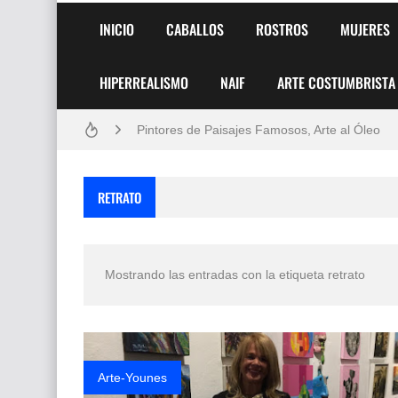
INICIO
CABALLOS
ROSTROS
MUJERES
HIPERREALISMO
NAIF
ARTE COSTUMBRISTA
Frutas y Flores Para Colorear Imágenes
Pintores de Paisajes Famosos, Arte al Óleo
Dibujos para Colorear, una Actividad Divertida
RETRATO
Dibujos Fáciles Para Pintar con Acrílico (Minim
Convocatoria exposición itinerante "SEMILL
Mostrando las entradas con la etiqueta
retrato
San Valentín Dibujos a Lápiz del 14 de Febrer
Rostros Bellos, La Perfección del Dibujo A Lápiz
Fotos Artísticas de las Actrices de Hollywood
Arte-Younes