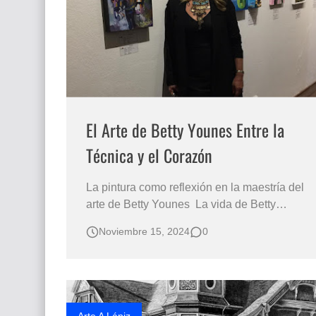
Que significan los cuadros de negras africana
El mundo del arte en pintura surrealista
El Arte de Betty Younes Entre la
Técnica y el Corazón
La pintura como reflexión en la maestría del
arte de Betty Younes La vida de Betty
Younes un viaje entre pinceles y pasiones
Noviembre 15, 2024
0
Por Mary Vega Coronel. En el arte, las
historias se pintan no solo con colores, sino
con las huellas que la vida deja sobre el
alma. Betty Younes, una pintora prolífica…