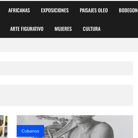
AFRICANAS
EXPOSICIONES
PAISAJES OLEO
BODEGON
ARTE FIGURATIVO
MUJERES
CULTURA
 para Niños y Niñas
alismo Artístico)
AS DE ARMONÍA 2025"
o
, Biryulina Vita
 Más Bellas del Mundo
Cubanos