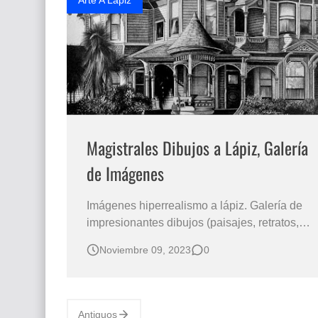
Arte A Lápiz
Magistrales Dibujos a Lápiz, Galería
de Imágenes
Imágenes hiperrealismo a lápiz. Galería de
impresionantes dibujos (paisajes, retratos,
animales, bodegones etc.), hechos con lápiz,
Noviembre 09, 2023
0
son obras de arte pintadas por el talentoso
artista norteamericano Jerry Winick.
PAISAJE CON CASA ESTILO EUROPEA
PINTADO CON LÁPIZ Dibujos Hechos a
Antiguos