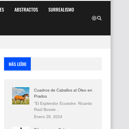
ES
ABSTRACTOS
SURREALISMO
MÁS LEÍDO
Cuadros de Caballos al Óleo en
Prados
"El Esplendor Ecuestre: Ricardo
Raúl Bossie…
Enero 28, 2024