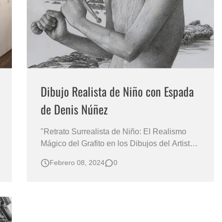
s?
Dibujo Realista de Niño con Espada
de Denis Núñez
"Retrato Surrealista de Niño: El Realismo
Mágico del Grafito en los Dibujos del Artista
Denis Núñez Rodríguez" En este retrato
Febrero 08, 2024
0
hecho a mano por Denis Núñez Rodríguez
a lápiz de un niño guerrero de
aproximadamente 14 años desafía al
espectador con una mirada penetrante
mientras sostiene…