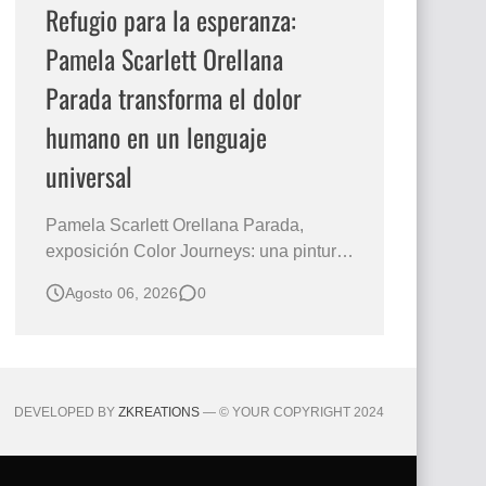
Refugio para la esperanza:
Pamela Scarlett Orellana
Parada transforma el dolor
humano en un lenguaje
universal
Pamela Scarlett Orellana Parada,
exposición Color Journeys: una pintura
que abraza la memoria y la dignidad La
Agosto 06, 2026
0
primera mirada basta para comprender
que algunas obras no necesitan
levantar la voz para permanecer en la
memoria. "Refuge in Your Mantle", de la
artista Pamela Scarlett Orella…
DEVELOPED BY
ZKREATIONS
— © YOUR COPYRIGHT 2024