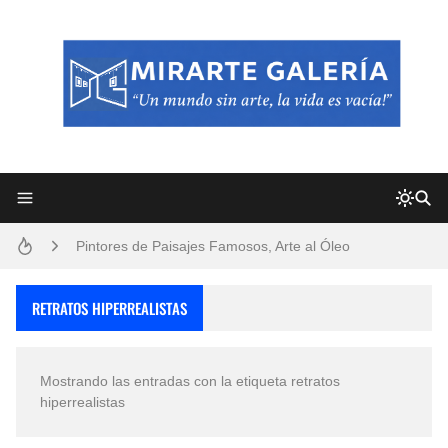
Frutas y Flores Para Colorear Imágenes
Pintores de Paisajes Famosos, Arte al Óleo
Dibujos para Colorear, una Actividad Divertida para Niños y Niñas
RETRATOS HIPERREALISTAS
Dibujos Fáciles Para Pintar con Acrílico (Minimalismo Artístico)
Mostrando las entradas con la etiqueta
retratos
Convocatoria exposición itinerante "SEMILLAS DE ARMONÍA 2025"
hiperrealistas
San Valentín Dibujos a Lápiz del 14 de Febrero