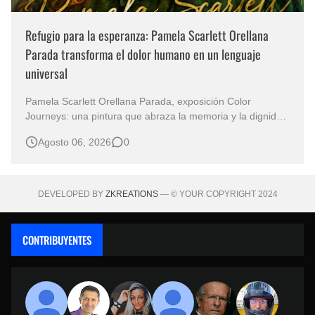
Refugio para la esperanza: Pamela Scarlett Orellana
Parada transforma el dolor humano en un lenguaje
universal
Pamela Scarlett Orellana Parada, exposición Color
Journeys: una pintura que abraza la memoria y la dignidad
La primera mirada basta para comprender que algunas
Agosto 06, 2026
0
obras no necesitan levantar la voz para permanecer en la
memoria. "Refuge in Your Mantle", de la artista Pamela
Scarlett Orella…
DEVELOPED BY
ZKREATIONS
— © YOUR COPYRIGHT 2024
CONTRIBUYENTES