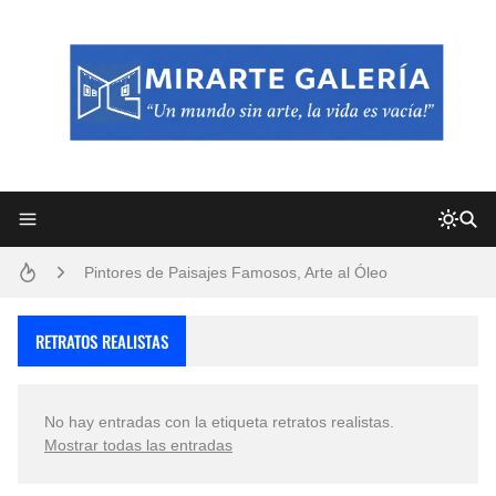
Frutas y Flores Para Colorear Imágenes
Pintores de Paisajes Famosos, Arte al Óleo
Dibujos para Colorear, una Actividad Divertida para Niños y Niñas
RETRATOS REALISTAS
Dibujos Fáciles Para Pintar con Acrílico (Minimalismo Artístico)
No hay entradas con la etiqueta
retratos realistas
.
Convocatoria exposición itinerante "SEMILLAS DE ARMONÍA 2025"
Mostrar todas las entradas
San Valentín Dibujos a Lápiz del 14 de Febrero