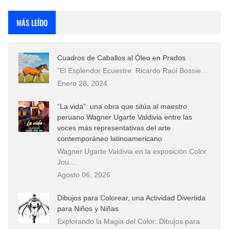
Rostros Bellos, La Perfección del Dibujo A Lápiz, Biryulina Vita
MÁS LEÍDO
Fotos Artísticas de las Actrices de Hollywood Más Bellas del Mundo
Cuadros de Caballos al Óleo en Prados
Que significan los cuadros de negras africanas?
"El Esplendor Ecuestre: Ricardo Raúl Bossie…
Enero 28, 2024
El mundo del arte en pintura surrealista
“La vida”: una obra que sitúa al maestro
peruano Wagner Ugarte Valdivia entre las
voces más representativas del arte
contemporáneo latinoamericano
Wagner Ugarte Valdivia en la exposición Color
Jou…
Agosto 06, 2026
Dibujos para Colorear, una Actividad Divertida
para Niños y Niñas
Explorando la Magia del Color: Dibujos para