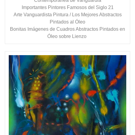
Contemporánea de Vanguardia
Importantes Pintores Famosos del Siglo 21
Arte Vanguardista Pintura / Los Mejores Abstractos
Pintados al Óleo
Bonitas Imágenes de Cuadros Abstractos Pintados en
Óleo sobre Lienzo