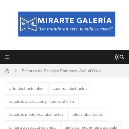
Frutas y Flores Para Colorear Imágenes
Pintores de Paisajes Famosos, Arte al Óleo
Dibujos para Colorear, una Actividad Divertida para Niños y Niñas
Dibujos Fáciles Para Pintar con Acrílico (Minimalismo Artístico)
arte abstracto oleo
cuadros abstractos
Convocatoria exposición itinerante "SEMILLAS DE ARMONÍA 2025"
cuadros abstractos pintados al óleo
San Valentín Dibujos a Lápiz del 14 de Febrero
cuadros modernos abstractos
oleos abstractos
Rostros Bellos, La Perfección del Dibujo A Lápiz, Biryulina Vita
pintura abstracta colorida
pinturas modernas para sala