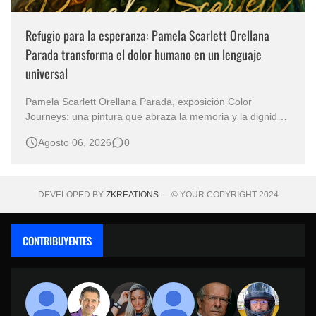
Refugio para la esperanza: Pamela Scarlett Orellana
Parada transforma el dolor humano en un lenguaje
universal
Pamela Scarlett Orellana Parada, exposición Color
Journeys: una pintura que abraza la memoria y la dignidad
La primera mirada basta para comprender que algunas
Agosto 06, 2026
0
obras no necesitan levantar la voz para permanecer en la
memoria. "Refuge in Your Mantle", de la artista Pamela
Scarlett Orella…
DEVELOPED BY
ZKREATIONS
— © YOUR COPYRIGHT 2024
CONTRIBUYENTES