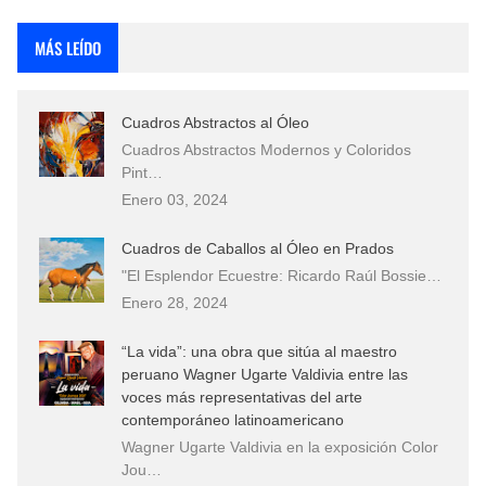
Rostros Bellos, La Perfección del Dibujo A Lápiz, Biryulina Vita
MÁS LEÍDO
Fotos Artísticas de las Actrices de Hollywood Más Bellas del Mundo
Cuadros Abstractos al Óleo
Que significan los cuadros de negras africanas?
Cuadros Abstractos Modernos y Coloridos
Pint…
El mundo del arte en pintura surrealista
Enero 03, 2024
Cuadros de Caballos al Óleo en Prados
"El Esplendor Ecuestre: Ricardo Raúl Bossie…
Enero 28, 2024
“La vida”: una obra que sitúa al maestro
peruano Wagner Ugarte Valdivia entre las
voces más representativas del arte
contemporáneo latinoamericano
Wagner Ugarte Valdivia en la exposición Color
Jou…