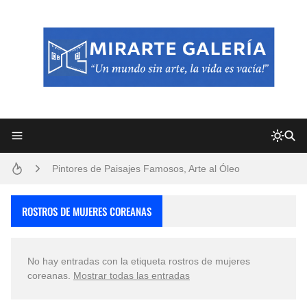
Frutas y Flores Para Colorear Imágenes
Pintores de Paisajes Famosos, Arte al Óleo
Dibujos para Colorear, una Actividad Divertida para Niños y Niñas
ROSTROS DE MUJERES COREANAS
Dibujos Fáciles Para Pintar con Acrílico (Minimalismo Artístico)
No hay entradas con la etiqueta
rostros de mujeres
Convocatoria exposición itinerante "SEMILLAS DE ARMONÍA 2025"
coreanas
.
Mostrar todas las entradas
San Valentín Dibujos a Lápiz del 14 de Febrero