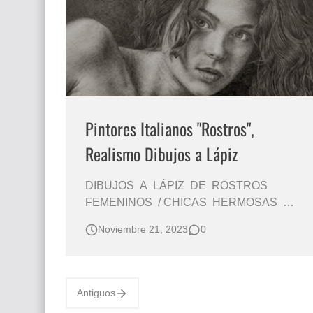
Que significan los cuadros de negras africana
El mundo del arte en pintura surrealista
Pintores Italianos "Rostros",
Realismo Dibujos a Lápiz
DIBUJOS A LÁPIZ DE ROSTROS
FEMENINOS / CHICAS HERMOSAS
DIBUJOS A LÁPIZ Pintores Italianos de
Noviembre 21, 2023
0
Rostros Femeninos Pintados con
Carboncillo Fotos Dibujos Caras de
Mujeres en Carboncillo Sobre Papel
Woman, Face Pencil Drawings, Portrait,
Antiguos
Painting, Art, Girls Dibuja…