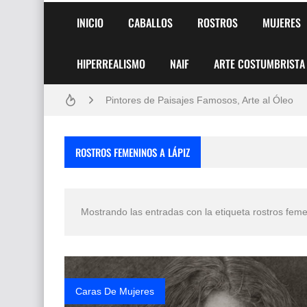
INICIO
CABALLOS
ROSTROS
MUJERES
HIPERREALISMO
NAIF
ARTE COSTUMBRISTA
Frutas y Flores Para Colorear Imágenes
Pintores de Paisajes Famosos, Arte al Óleo
Dibujos para Colorear, una Actividad Divertida
ROSTROS FEMENINOS A LÁPIZ
Dibujos Fáciles Para Pintar con Acrílico (Minim
Convocatoria exposición itinerante "SEMILL
Mostrando las entradas con la etiqueta
rostros feme
San Valentín Dibujos a Lápiz del 14 de Febrer
Rostros Bellos, La Perfección del Dibujo A Lápiz
Fotos Artísticas de las Actrices de Hollywood
Caras De Mujeres