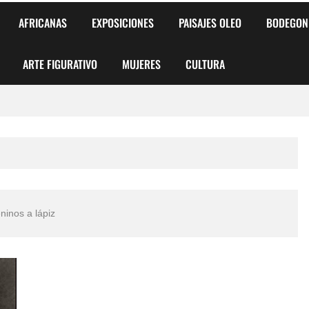
AFRICANAS
EXPOSICIONES
PAISAJES OLEO
BODEGON
ARTE FIGURATIVO
MUJERES
CULTURA
 para Niños y Niñas
alismo Artístico)
AS DE ARMONÍA 2025"
ninos a lápiz
o
, Biryulina Vita
 Más Bellas del Mundo