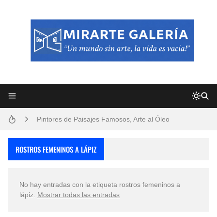
Frutas y Flores Para Colorear Imágenes
Pintores de Paisajes Famosos, Arte al Óleo
Dibujos para Colorear, una Actividad Divertida para Niños y Niñas
ROSTROS FEMENINOS A LÁPIZ
Dibujos Fáciles Para Pintar con Acrílico (Minimalismo Artístico)
No hay entradas con la etiqueta
rostros femeninos a
Convocatoria exposición itinerante "SEMILLAS DE ARMONÍA 2025"
lápiz
.
Mostrar todas las entradas
San Valentín Dibujos a Lápiz del 14 de Febrero