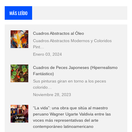
Rostros Bellos, La Perfección del Dibujo A Lápiz, Biryulina Vita
MÁS LEÍDO
Fotos Artísticas de las Actrices de Hollywood Más Bellas del Mundo
Cuadros Abstractos al Óleo
Que significan los cuadros de negras africanas?
Cuadros Abstractos Modernos y Coloridos
Pint…
El mundo del arte en pintura surrealista
Enero 03, 2024
Cuadros de Peces Japoneses (Hiperrealismo
Fantástico)
Sus pinturas giran en torno a los peces
colorido…
Noviembre 28, 2023
“La vida”: una obra que sitúa al maestro
peruano Wagner Ugarte Valdivia entre las
voces más representativas del arte
contemporáneo latinoamericano