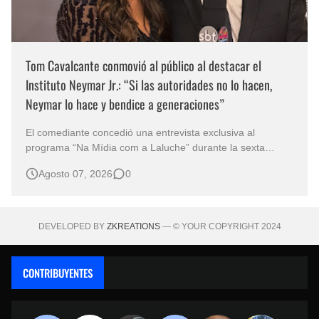
Tom Cavalcante conmovió al público al destacar el
Instituto Neymar Jr.: “Si las autoridades no lo hacen,
Neymar lo hace y bendice a generaciones”
El comediante concedió una entrevista exclusiva al
programa “Na Mídia com a Laluche” durante la sexta
edición de la Subasta del Instituto Neymar Jr., uno de los
Agosto 07, 2026
0
eventos benéficos más importantes de Brasil. En medio del
glamour de la sexta edición de la Subasta del Instituto
Neymar Jr., considerad…
DEVELOPED BY
ZKREATIONS
— © YOUR COPYRIGHT 2024
CONTRIBUYENTES