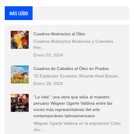
Rostros Bellos, La Perfección del Dibujo A Lápiz, Biryulina Vita
MÁS LEÍDO
Fotos Artísticas de las Actrices de Hollywood Más Bellas del Mundo
Cuadros Abstractos al Óleo
Que significan los cuadros de negras africanas?
Cuadros Abstractos Modernos y Coloridos
Pint…
El mundo del arte en pintura surrealista
Enero 03, 2024
Cuadros de Caballos al Óleo en Prados
"El Esplendor Ecuestre: Ricardo Raúl Bossie…
Enero 28, 2024
“La vida”: una obra que sitúa al maestro
peruano Wagner Ugarte Valdivia entre las
voces más representativas del arte
contemporáneo latinoamericano
Wagner Ugarte Valdivia en la exposición Color
Jou…