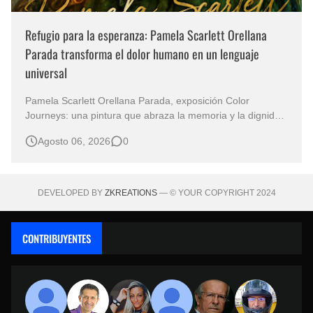
Refugio para la esperanza: Pamela Scarlett Orellana
Parada transforma el dolor humano en un lenguaje
universal
Pamela Scarlett Orellana Parada, exposición Color
Journeys: una pintura que abraza la memoria y la dignidad
La primera mirada basta para comprender que algunas
Agosto 06, 2026
0
obras no necesitan levantar la voz para permanecer en la
memoria. "Refuge in Your Mantle", de la artista Pamela
Scarlett Orella…
DEVELOPED BY
ZKREATIONS
— © YOUR COPYRIGHT 2024
CONTRIBUYENTES