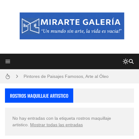
Frutas y Flores Para Colorear Imágenes
Pintores de Paisajes Famosos, Arte al Óleo
Dibujos para Colorear, una Actividad Divertida para Niños y Niñas
ROSTROS MAQUILLAJE ARTISTICO
Dibujos Fáciles Para Pintar con Acrílico (Minimalismo Artístico)
No hay entradas con la etiqueta
rostros maquillaje
Convocatoria exposición itinerante "SEMILLAS DE ARMONÍA 2025"
artistico
.
Mostrar todas las entradas
San Valentín Dibujos a Lápiz del 14 de Febrero