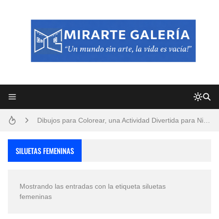
Frutas y Flores Para Colorear Imágenes
Pintores de Paisajes Famosos, Arte al Óleo
Dibujos para Colorear, una Actividad Divertida para Niños y Niñas
Dibujos Fáciles Para Pintar con Acrílico (Minimalismo Artístico)
SILUETAS FEMENINAS
Convocatoria exposición itinerante "SEMILLAS DE ARMONÍA 2025"
Mostrando las entradas con la etiqueta
siluetas
San Valentín Dibujos a Lápiz del 14 de Febrero
femeninas
Rostros Bellos, La Perfección del Dibujo A Lápiz, Biryulina Vita