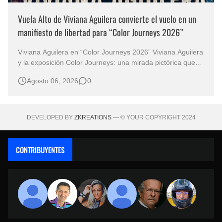
Vuela Alto de Viviana Aguilera convierte el vuelo en un
manifiesto de libertad para “Color Journeys 2026”
Viviana Aguilera en “Color Journeys 2026” Viviana Aguilera
y la exposición Color Journeys: una mirada pictórica que
une India, Brasil y Colombia El arte posee la extraordinaria
Agosto 06, 2026
0
capacidad de anticiparse a las palabras. Antes de que
exista una explicación, una imagen ya ha despertado
emociones, pre…
DEVELOPED BY
ZKREATIONS
— © YOUR COPYRIGHT 2024
CONTRIBUYENTES