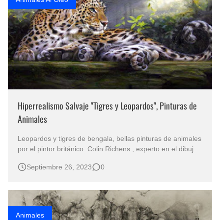
Hiperrealismo Salvaje "Tigres y Leopardos", Pinturas de
Animales
Leopardos y tigres de bengala, bellas pinturas de animales
por el pintor británico Colin Richens , experto en el dibujo
y los retratos de animales salvajes. Ha pintado infinidad
Septiembre 26, 2023
0
de cuadros de leones, búfalos , elefantes, panteras, pero
también es un gran paisajista de ambientes marinos y …
Animales