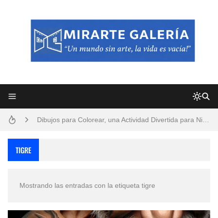
Frutas y Flores Para Colorear Imágenes
Pintores de Paisajes Famosos, Arte al Óleo
Dibujos para Colorear, una Actividad Divertida para Niños y Niñas
Dibujos Fáciles Para Pintar con Acrílico (Minimalismo Artístico)
TIGRE
Convocatoria exposición itinerante "SEMILLAS DE ARMONÍA 2025"
Mostrando las entradas con la etiqueta
tigre
San Valentín Dibujos a Lápiz del 14 de Febrero
Rostros Bellos, La Perfección del Dibujo A Lápiz, Biryulina Vita