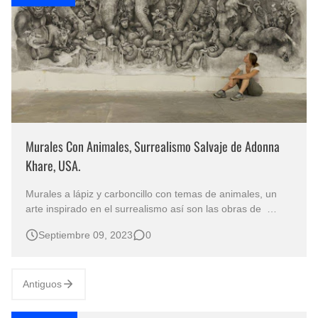
Murales Con Animales, Surrealismo Salvaje de Adonna
Khare, USA.
Murales a lápiz y carboncillo con temas de animales, un
arte inspirado en el surrealismo así son las obras de
Adonna Khare artista norteamericana nacida en 1980,
Septiembre 09, 2023
0
domiciliada en el estado de California. Se graduó como
Master en Bellas Artes en la Universidad de California de
Long Beach. Te pue…
Antiguos