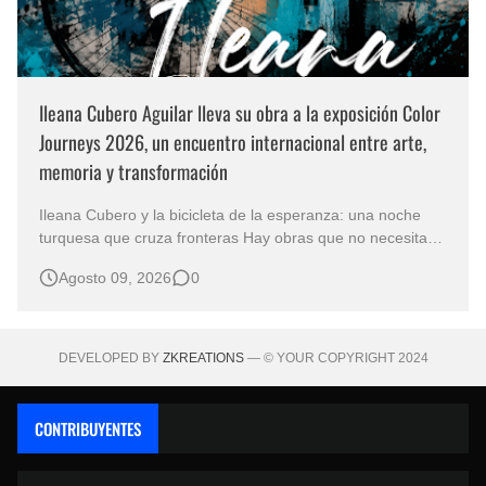
Ileana Cubero Aguilar lleva su obra a la exposición Color
Journeys 2026, un encuentro internacional entre arte,
memoria y transformación
Ileana Cubero y la bicicleta de la esperanza: una noche
turquesa que cruza fronteras Hay obras que no necesitan
representar un lugar específico para hablarnos de un
Agosto 09, 2026
0
mundo reconocible. En Noche turqueza, de la artista
costarricense Ileana Cubero Aguilar, una bicicleta parece
avanzar entre fragment…
DEVELOPED BY
ZKREATIONS
— © YOUR COPYRIGHT 2024
CONTRIBUYENTES