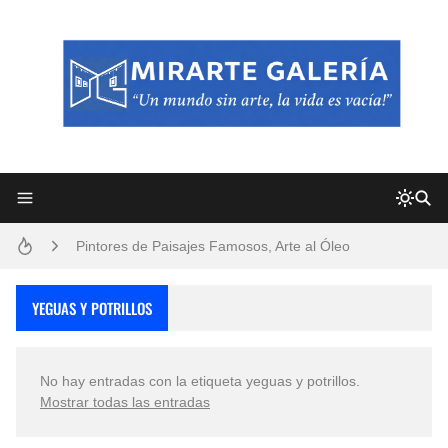
Frutas y Flores Para Colorear Imágenes
Pintores de Paisajes Famosos, Arte al Óleo
Dibujos para Colorear, una Actividad Divertida para Niños y Niñas
YEGUAS Y POTRILLOS
Dibujos Fáciles Para Pintar con Acrílico (Minimalismo Artístico)
No hay entradas con la etiqueta
yeguas y potrillos
.
Convocatoria exposición itinerante "SEMILLAS DE ARMONÍA 2025"
Mostrar todas las entradas
San Valentín Dibujos a Lápiz del 14 de Febrero