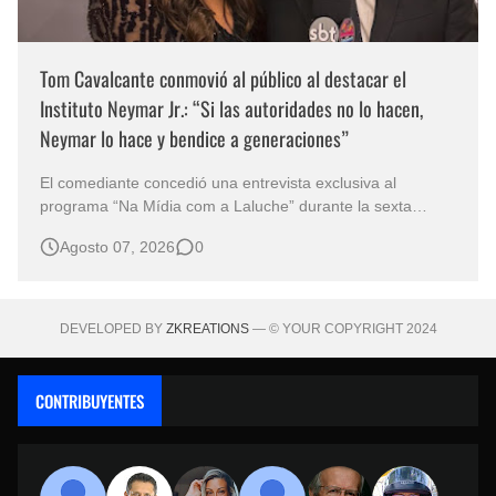
Tom Cavalcante conmovió al público al destacar el
Instituto Neymar Jr.: “Si las autoridades no lo hacen,
Neymar lo hace y bendice a generaciones”
El comediante concedió una entrevista exclusiva al
programa “Na Mídia com a Laluche” durante la sexta
edición de la Subasta del Instituto Neymar Jr., uno de los
Agosto 07, 2026
0
eventos benéficos más importantes de Brasil. En medio del
glamour de la sexta edición de la Subasta del Instituto
Neymar Jr., considerad…
DEVELOPED BY
ZKREATIONS
— © YOUR COPYRIGHT 2024
CONTRIBUYENTES