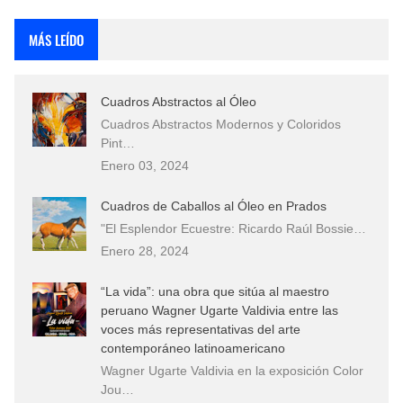
Rostros Bellos, La Perfección del Dibujo A Lápiz, Biryulina Vita
MÁS LEÍDO
Fotos Artísticas de las Actrices de Hollywood Más Bellas del Mundo
Cuadros Abstractos al Óleo
Que significan los cuadros de negras africanas?
Cuadros Abstractos Modernos y Coloridos
Pint…
El mundo del arte en pintura surrealista
Enero 03, 2024
Cuadros de Caballos al Óleo en Prados
"El Esplendor Ecuestre: Ricardo Raúl Bossie…
Enero 28, 2024
“La vida”: una obra que sitúa al maestro
peruano Wagner Ugarte Valdivia entre las
voces más representativas del arte
contemporáneo latinoamericano
Wagner Ugarte Valdivia en la exposición Color
Jou…