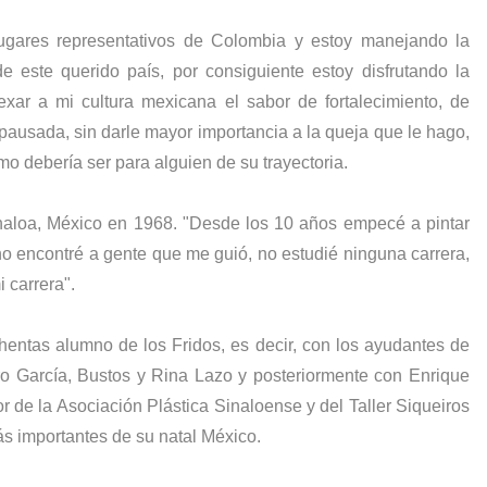
ugares representativos de Colombia y estoy manejando la
e este querido país, por consiguiente estoy disfrutando la
exar a mi cultura mexicana el sabor de fortalecimiento, de
z pausada, sin darle mayor importancia a la queja que le hago,
mo debería ser para alguien de su trayectoria.
Sinaloa, México en 1968. "Desde los 10 años empecé a pintar
ino encontré a gente que me guió, no estudié ninguna carrera,
i carrera".
hentas alumno de los Fridos, es decir, con los ayudantes de
uro García, Bustos y Rina Lazo y posteriormente con Enrique
r de la Asociación Plástica Sinaloense y del Taller Siqueiros
ás importantes de su natal México.