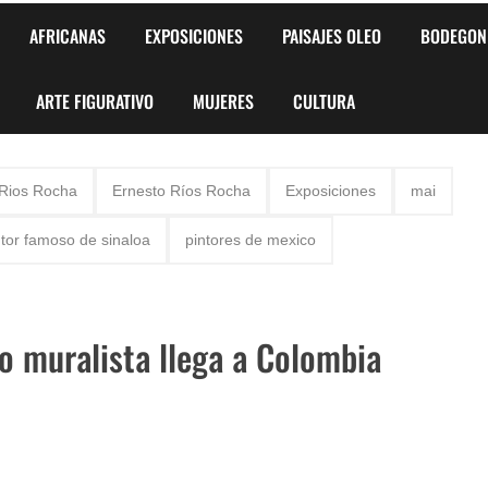
AFRICANAS
EXPOSICIONES
PAISAJES OLEO
BODEGON
ARTE FIGURATIVO
MUJERES
CULTURA
 Rios Rocha
Ernesto Ríos Rocha
Exposiciones
mai
ntor famoso de sinaloa
pintores de mexico
o muralista llega a Colombia