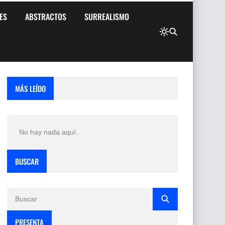
ES
ABSTRACTOS
SURREALISMO
MÁS LEÍDO
No hay nada aquí.
BUSCAR
PRESENTA