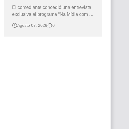
El comediante concedió una entrevista
exclusiva al programa “Na Mídia com a
Laluche” durante la sexta edición de la
Agosto 07, 2026
0
Subasta del Instituto Neymar Jr., uno de
los eventos benéficos más importantes
de Brasil. En medio del glamour de la
sexta edición de la Subasta del Instituto
Neymar Jr., considerad…