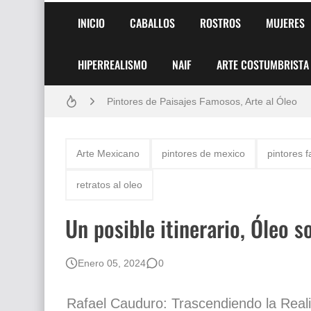
INICIO
CABALLOS
ROSTROS
MUJERES
HIPERREALISMO
NAIF
ARTE COSTUMBRISTA
Frutas y Flores Para Colorear Imágenes
Pintores de Paisajes Famosos, Arte al Óleo
Dibujos para Colorear, una Actividad Divertida
Arte Mexicano
pintores de mexico
pintores 
Dibujos Fáciles Para Pintar con Acrílico (Minim
retratos al oleo
Convocatoria exposición itinerante "SEMILL
Un posible itinerario, Óleo s
San Valentín Dibujos a Lápiz del 14 de Febrer
Rostros Bellos, La Perfección del Dibujo A Lápiz
Enero 05, 2024
0
Fotos Artísticas de las Actrices de Hollywood
Rafael Cauduro: Trascendiendo la Rea