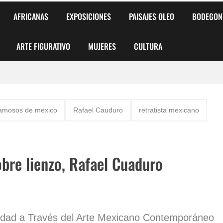
AFRICANAS
EXPOSICIONES
PAISAJES OLEO
BODEGON
ARTE FIGURATIVO
MUJERES
CULTURA
 para Niños y Niñas
famosos de mexico
Rafael Cauduro
retratista mexicano
alismo Artístico)
AS DE ARMONÍA 2025"
obre lienzo, Rafael Cuaduro
o
, Biryulina Vita
 Más Bellas del Mundo
lidad a Través del Arte Mexicano Contemporáneo