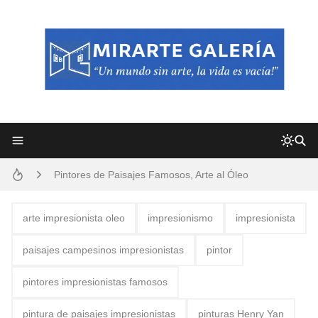
Frutas y Flores Para Colorear Imágenes
Pintores de Paisajes Famosos, Arte al Óleo
Dibujos para Colorear, una Actividad Divertida para Niños y Niñas
arte impresionista oleo
impresionismo
impresionista
Dibujos Fáciles Para Pintar con Acrílico (Minimalismo Artístico)
paisajes campesinos impresionistas
pintor
Convocatoria exposición itinerante "SEMILLAS DE ARMONÍA 2025"
pintores impresionistas famosos
San Valentín Dibujos a Lápiz del 14 de Febrero
pintura de paisajes impresionistas
pinturas Henry Yan