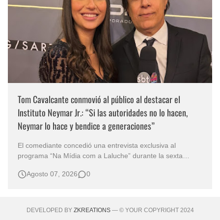
Tom Cavalcante conmovió al público al destacar el
Instituto Neymar Jr.: “Si las autoridades no lo hacen,
Neymar lo hace y bendice a generaciones”
El comediante concedió una entrevista exclusiva al
programa “Na Mídia com a Laluche” durante la sexta
edición de la Subasta del Instituto Neymar Jr., uno de los
Agosto 07, 2026
0
eventos benéficos más importantes de Brasil. En medio del
glamour de la sexta edición de la Subasta del Instituto
Neymar Jr., considerad…
DEVELOPED BY
ZKREATIONS
— © YOUR COPYRIGHT 2024