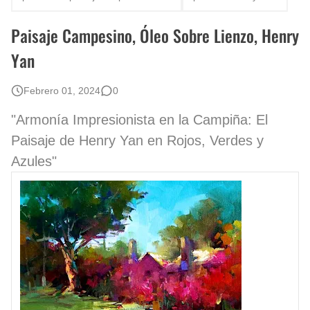
Rostros Bellos, La Perfección del Dibujo A Lápiz, Biryulina Vita
Paisaje Campesino, Óleo Sobre Lienzo, Henry
Fotos Artísticas de las Actrices de Hollywood Más Bellas del Mundo
Yan
Que significan los cuadros de negras africanas?
Febrero 01, 2024
0
El mundo del arte en pintura surrealista
"Armonía Impresionista en la Campiña: El
Paisaje de Henry Yan en Rojos, Verdes y
Azules"