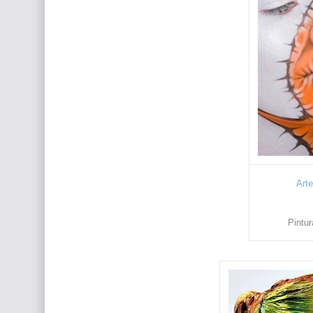
Art
Pintu