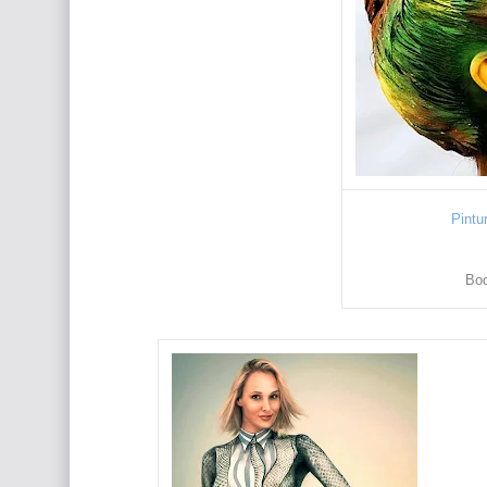
Pintu
Bod