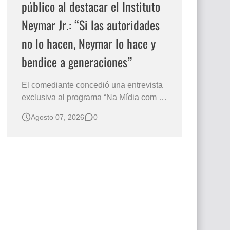
público al destacar el Instituto
Neymar Jr.: “Si las autoridades
no lo hacen, Neymar lo hace y
bendice a generaciones”
El comediante concedió una entrevista
exclusiva al programa “Na Mídia com a
Laluche” durante la sexta edición de la
Agosto 07, 2026
0
Subasta del Instituto Neymar Jr., uno de
los eventos benéficos más importantes
de Brasil. En medio del glamour de la
sexta edición de la Subasta del Instituto
Neymar Jr., considerad…