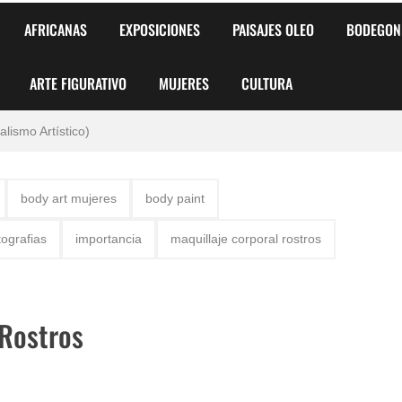
AFRICANAS
EXPOSICIONES
PAISAJES OLEO
BODEGON
ARTE FIGURATIVO
MUJERES
CULTURA
 para Niños y Niñas
alismo Artístico)
AS DE ARMONÍA 2025"
body art mujeres
body paint
o
tografias
importancia
maquillaje corporal rostros
, Biryulina Vita
 Más Bellas del Mundo
 Rostros
s?