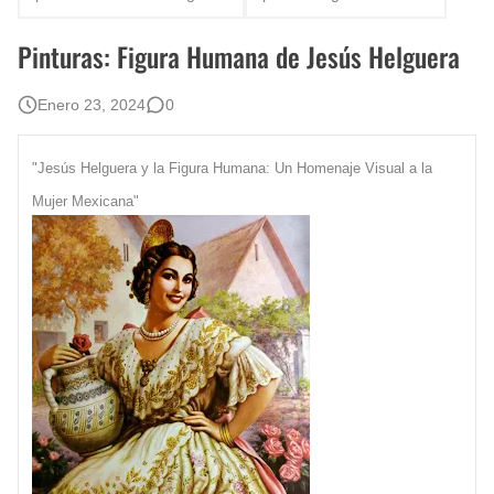
Rostros Bellos, La Perfección del Dibujo A Lápiz, Biryulina Vita
Pinturas: Figura Humana de Jesús Helguera
Fotos Artísticas de las Actrices de Hollywood Más Bellas del Mundo
Enero 23, 2024
0
Que significan los cuadros de negras africanas?
"Jesús Helguera y la Figura Humana: Un Homenaje Visual a la
El mundo del arte en pintura surrealista
Mujer Mexicana"