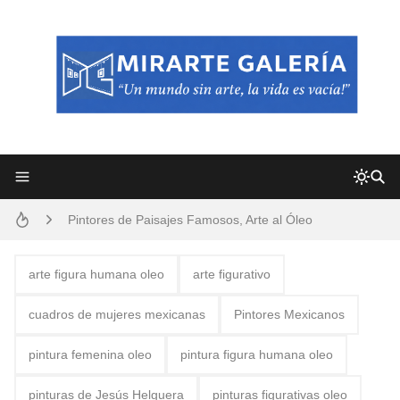
Frutas y Flores Para Colorear Imágenes
Pintores de Paisajes Famosos, Arte al Óleo
Dibujos para Colorear, una Actividad Divertida para Niños y Niñas
arte figura humana oleo
arte figurativo
Dibujos Fáciles Para Pintar con Acrílico (Minimalismo Artístico)
cuadros de mujeres mexicanas
Pintores Mexicanos
Convocatoria exposición itinerante "SEMILLAS DE ARMONÍA 2025"
pintura femenina oleo
pintura figura humana oleo
San Valentín Dibujos a Lápiz del 14 de Febrero
pinturas de Jesús Helguera
pinturas figurativas oleo